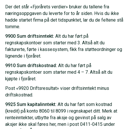
Der det står «Fjorårets verdier» bruker du tallene fra
næringsoppgaven du leverte for to år siden. Hvis du ikke
hadde startet firma på det tidspunktet, lar du de feltene stå
tomme.
9900 Sum driftsinntekt:
Alt du har ført på
regnskapskontoer som starter med 3. Altså alt du
fakturerte, førte i kassesystem, fikk fra støtteordninger og
lignende i fjoråret.
9910 Sum driftskostnad:
Alt du har ført på
regnskapskontoer som starter med 4 – 7. Altså alt du
kjøpte i fjoråret.
Post «9920 Driftsresultat» viser driftsinntekt minus
driftskostnad.
9925 Sum kapitalinntekt:
Alt du har ført som kostnad
(kredit) på konto 8060 til 8099 i regnskapet ditt. Merk at
renteinntekter, utbytte fra aksje og gevinst på salg av
aksjer ikke skal føres her, men i post 0411-0415 under