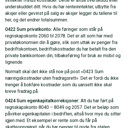
inntekter minus kostnader. Dette er altså overskudd eller
underskuddet ditt. Hvis du har renteinntekter, utbytte fra
aksjer eller gevinst på salg av aksjer legger du tallene til
her, og det endrer totalsummen.
0422 Sum privatkonto:
Alle føringer som står på
regnskapskonto 2060 til 2078. Det er alt som har med
privatøkonomien din å gjøre, slik som uttak av penger fra
bedriftskontoen, bedriftskostnader du har betalt fra den
private bankkontoen din, tilbakeføring for bruk av mobil og
lignende.
Normalt skal det ikke stå noe på post «0423 Sum
næringskostnader uten fradragsrett». Det er fordi du ikke
trenger å bokføre kostnader som du uansett ikke skal
kreve fradrag på.
0424 Sum egenkapitalkorreksjoner:
Alt du har ført på
regnskapskonto 8040 – 8049 og 2057. Det er beløp som
påvirker egenkapitalen i bedriften, altså hvor mye du sitter
igjen med. Et eksempel er rente som du får på
skatteoppgjøret, når du har penger til gode fra staten.