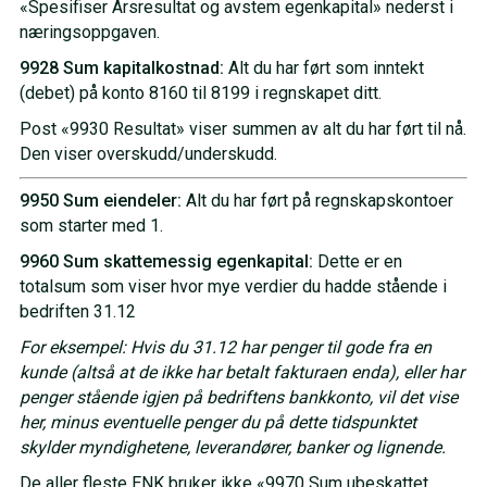
«Spesifiser Årsresultat og avstem egenkapital» nederst i
næringsoppgaven.
9928 Sum kapitalkostnad:
Alt du har ført som inntekt
(debet) på konto 8160 til 8199 i regnskapet ditt.
Post «9930 Resultat» viser summen av alt du har ført til nå.
Den viser overskudd/underskudd.
9950 Sum eiendeler:
Alt du har ført på regnskapskontoer
som starter med 1.
9960 Sum skattemessig egenkapital:
Dette er en
totalsum som viser hvor mye verdier du hadde stående i
bedriften 31.12
For eksempel: Hvis du 31.12 har penger til gode fra en
kunde (altså at de ikke har betalt fakturaen enda), eller har
penger stående igjen på bedriftens bankkonto, vil det vise
her, minus eventuelle penger du på dette tidspunktet
skylder myndighetene, leverandører, banker og lignende.
De aller fleste ENK bruker ikke «9970 Sum ubeskattet