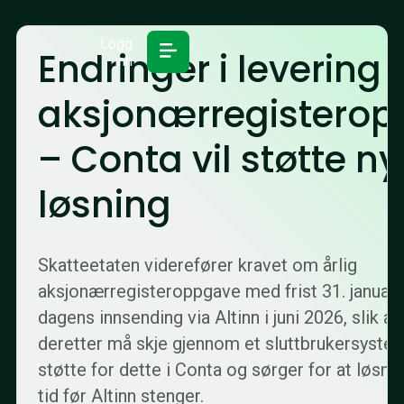
Logg
Endringer i levering 
inn
aksjonærregistero
– Conta vil støtte ny
løsning
Skatteetaten viderefører kravet om årlig
aksjonærregisteroppgave med frist 31. januar,
dagens innsending via Altinn i juni 2026, slik at
deretter må skje gjennom et sluttbrukersystem.
støtte for dette i Conta og sørger for at løsnin
tid før Altinn stenger.