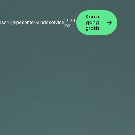
Kom i
Logg
gang
iser
Hjelpesenter
Kundeservice
inn
gratis