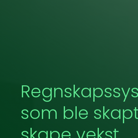
Regnskapssy
som ble skapt
skape vekst