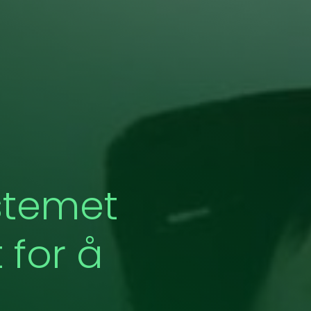
stemet
 for å