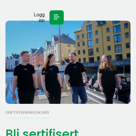
Logg
inn
SERTIFISERINGSKURS
Bli sertifisert