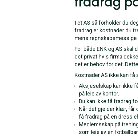
fradrag p
I et AS så forholder du deg
fradrag er kostnader du tr
mens regnskapsmessige fr
For både ENK og AS skal de
det privat hvis firma dekk
det er behov for det. Dett
Kostnader AS ikke kan få 
Aksjeselskap kan ikke 
på leie av kontor.
Du kan ikke få fradrag f
Når det gjelder klær, får
få fradrag på en dress el
Medlemsskap på treningss
som leie av en fotballba