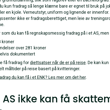
 du kun fradrag så lenge klærne bare er egnet til bruk på job
ler en kjole. Verneutstyr, uniform og lignende er innenfor.
enter ikke er fradragsberettiget, men leie av treningsrom t
ne.
 som du kan få regnskapsmessig fradrag på i et AS, men
 kroner
bindelser over 281 kroner
delvis dokumentert
e få fradrag for
diettsatser når de er på reise
. De kan kun
t måltider på reise basert på kvitteringer.
radrag du kan få i et ENK? Les mer om det her
.
 AS ikke kan få skatte