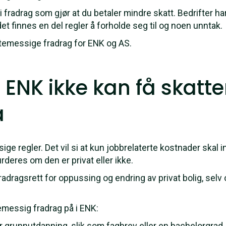
i fradrag som gjør at du betaler mindre skatt. Bedrifter h
et finnes en del regler å forholde seg til og noen unntak.
attemessige fradrag for ENK og AS.
 ENK ikke kan få skatt
å
ige regler. Det vil si at kun jobbrelaterte kostnader skal 
urderes om den er privat eller ikke.
radragsrett for oppussing og endring av privat bolig, selv 
emessig fradrag på i ENK:
or grunnutdanning, slik som fagbrev eller en bachelorgrad.