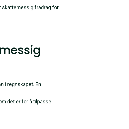
ar skattemessig fradrag for
emessig
inn i regnskapet. En
om det er for å tilpasse