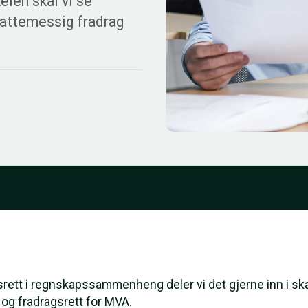
kelen skal vi se
kattemessig fradrag
srett i regnskapssammenheng deler vi det gjerne inn i sk
 og
fradragsrett for MVA
.