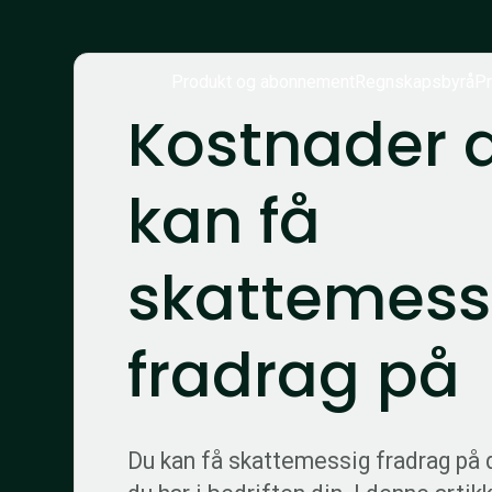
Produkt og abonnement
Regnskapsbyrå
Pr
Kostnader d
kan få
skattemess
fradrag på
Du kan få skattemessig fradrag på 