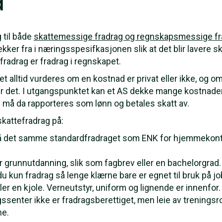
å
 til både
skattemessige fradrag og regnskapsmessige fr
ekker fra i næringsspesifkasjonen slik at det blir lavere s
adrag er fradrag i regnskapet.
t alltid vurderes om en kostnad er privat eller ikke, og om
er det. I utgangspunktet kan et AS dekke mange kostnader
e må da rapporteres som lønn og betales skatt av.
skattefradrag på:
få det samme standardfradraget som ENK for hjemmekonto
or grunnutdanning, slik som fagbrev eller en bachelorgrad.
 du kun fradrag så lenge klærne bare er egnet til bruk på job
ler en kjole. Verneutstyr, uniform og lignende er innenfor.
enter ikke er fradragsberettiget, men leie av treningsrom t
ne.