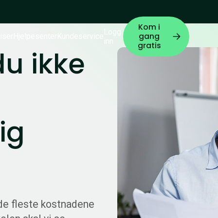
Kom i
Logg
gang
iser
Hjelpesenter
Kundeservice
inn
gratis
u ikke
ig
de fleste kostnadene