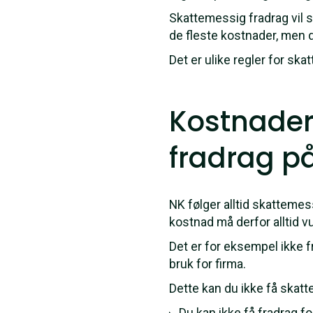
Skattemessig fradrag vil s
de fleste kostnader, men d
Det er ulike regler for sk
Kostnader
fradrag p
NK følger alltid skattemess
kostnad må derfor alltid v
Det er for eksempel ikke f
bruk for firma.
Dette kan du ikke få skatt
Du kan ikke få fradrag f