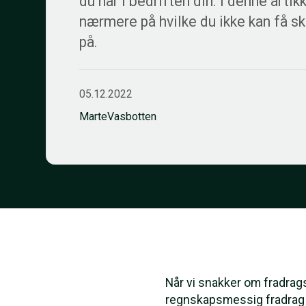
du har i bedriften din. I denne artik
nærmere på hvilke du ikke kan få s
på.
05.12.2022
Marte
Vasbotten
Når vi snakker om fradrag
regnskapsmessig fradrag