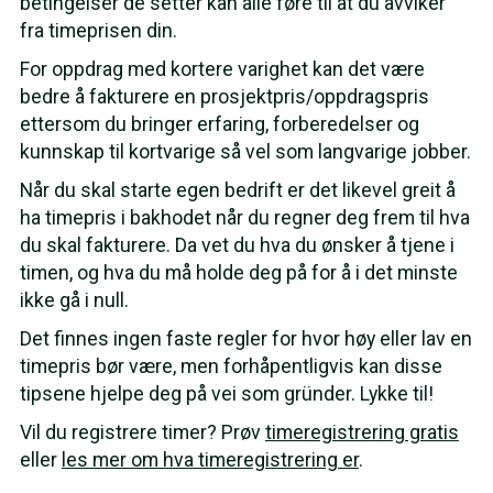
betingelser de setter kan alle føre til at du avviker
fra timeprisen din.
For oppdrag med kortere varighet kan det være
bedre å fakturere en prosjektpris/oppdragspris
ettersom du bringer erfaring, forberedelser og
kunnskap til kortvarige så vel som langvarige jobber.
Når du skal starte egen bedrift er det likevel greit å
ha timepris i bakhodet når du regner deg frem til hva
du skal fakturere. Da vet du hva du ønsker å tjene i
timen, og hva du må holde deg på for å i det minste
ikke gå i null.
Det finnes ingen faste regler for hvor høy eller lav en
timepris bør være, men forhåpentligvis kan disse
tipsene hjelpe deg på vei som gründer. Lykke til!
Vil du registrere timer? Prøv
timeregistrering gratis
eller
les mer om hva timeregistrering er
.