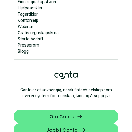
Finn regnskapsfører
Hjelpeartikler
Fagartikler
Kontohjelp
Webinar
Gratis regnskapskurs
Starte bedrift
Presserom
Blogg
Conta er et uavhengig, norsk fintech-selskap som
leverer system for regnskap, lønn og årsoppgjør.
Om Conta
Jobb i Conta