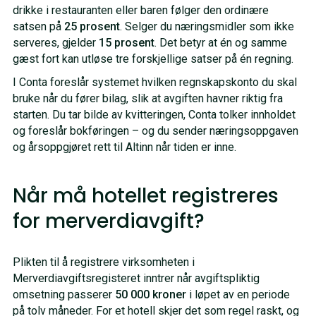
drikke i restauranten eller baren følger den ordinære
satsen på
25 prosent
. Selger du næringsmidler som ikke
serveres, gjelder
15 prosent
. Det betyr at én og samme
gæst fort kan utløse tre forskjellige satser på én regning.
I Conta foreslår systemet hvilken regnskapskonto du skal
bruke når du fører bilag, slik at avgiften havner riktig fra
starten. Du tar bilde av kvitteringen, Conta tolker innholdet
og foreslår bokføringen – og du sender næringsoppgaven
og årsoppgjøret rett til Altinn når tiden er inne.
Når må hotellet registreres
for merverdiavgift?
Plikten til å registrere virksomheten i
Merverdiavgiftsregisteret inntrer når avgiftspliktig
omsetning passerer
50 000 kroner
i løpet av en periode
på tolv måneder. For et hotell skjer det som regel raskt, og