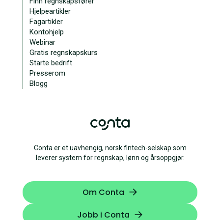
Finn regnskapsfører
Hjelpeartikler
Fagartikler
Kontohjelp
Webinar
Gratis regnskapskurs
Starte bedrift
Presserom
Blogg
Conta er et uavhengig, norsk fintech-selskap som
leverer system for regnskap, lønn og årsoppgjør.
Om Conta
Jobb i Conta