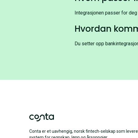
Integrasjonen passer for deg
Hvordan komme
Du setter opp bankintegrasjon
Conta er et uavhengig, norsk fintech-selskap som levere
system for regnskap, lønn og årsoppgjør.