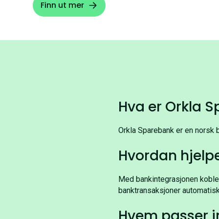
Finn ut mer
Hva er Orkla 
Orkla Sparebank er en norsk b
Hvordan hjelp
Med bankintegrasjonen kobler 
banktransaksjoner automatisk,
Hvem passer i