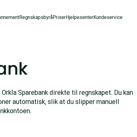
onnement
Regnskapsbyrå
Priser
Hjelpesenter
Kundeservice
ank
Orkla Sparebank direkte til regnskapet. Du kan
ner automatisk, slik at du slipper manuell
ankkontoen.