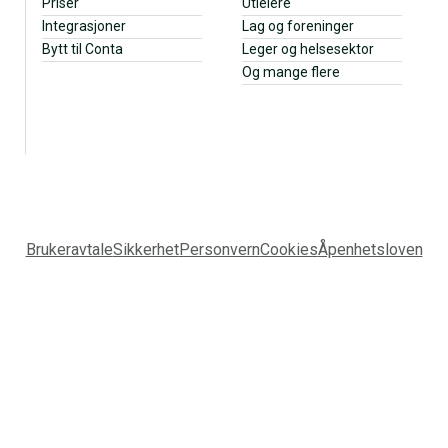
Priser
Utleiere
Integrasjoner
Lag og foreninger
Bytt til Conta
Leger og helsesektor
Og mange flere
Brukeravtale
Sikkerhet
Personvern
Cookies
Åpenhetsloven