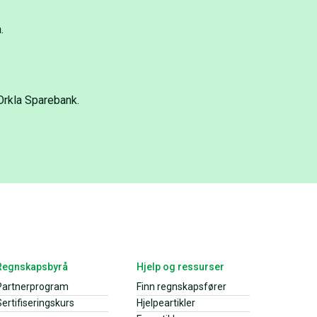
.
 Orkla Sparebank.
Regnskapsbyrå
Hjelp og ressurser
Partnerprogram
Finn regnskapsfører
ertifiseringskurs
Hjelpeartikler