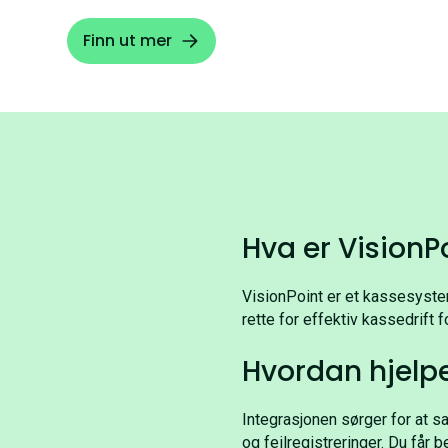
Finn ut mer
Hva er VisionP
VisionPoint er et kassesystem
rette for effektiv kassedrift 
Hvordan hjelp
Integrasjonen sørger for at s
og feilregistreringer. Du får