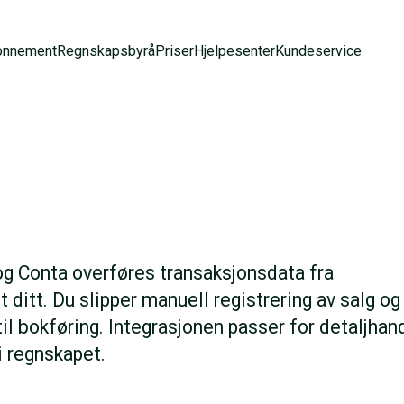
onnement
Regnskapsbyrå
Priser
Hjelpesenter
Kundeservice
g Conta overføres transaksjonsdata fra
ditt. Du slipper manuell registrering av salg og
l bokføring. Integrasjonen passer for detaljhan
i regnskapet.