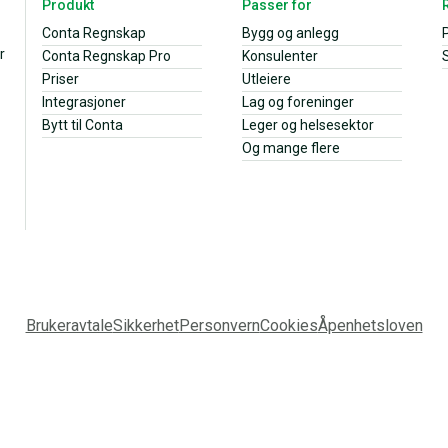
Produkt
Passer for
Conta Regnskap
Bygg og anlegg
r
Conta Regnskap Pro
Konsulenter
S
Priser
Utleiere
Integrasjoner
Lag og foreninger
Bytt til Conta
Leger og helsesektor
Og mange flere
Brukeravtale
Sikkerhet
Personvern
Cookies
Åpenhetsloven