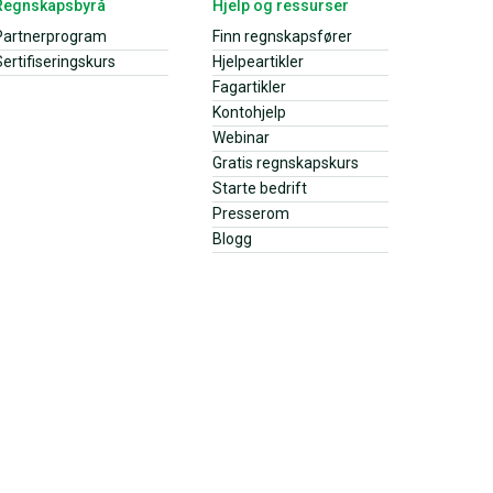
Regnskapsbyrå
Hjelp og ressurser
Partnerprogram
Finn regnskapsfører
ertifiseringskurs
Hjelpeartikler
Fagartikler
Kontohjelp
Webinar
Gratis regnskapskurs
Starte bedrift
Presserom
Blogg