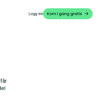
Kom i gang gratis
Logg inn
 får
del