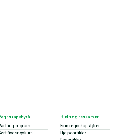
Regnskapsbyrå
Hjelp og ressurser
Partnerprogram
Finn regnskapsfører
ertifiseringskurs
Hjelpeartikler
Fagartikler