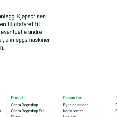
anlegg. Kjøpsprisen
 til utstyret til
g eventuelle andre
er, annleggsmaskiner
n.
Produkt
Passer for
Conta Regnskap
Bygg og anlegg
r
Conta Regnskap Pro
Konsulenter
S
Priser
Utleiere