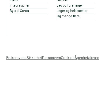
Integrasjoner
Lag og foreninger
Bytt til Conta
Leger og helsesektor
Og mange flere
Brukeravtale
Sikkerhet
Personvern
Cookies
Åpenhetsloven