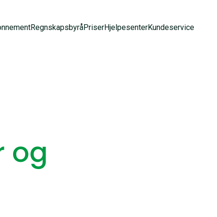
onnement
Regnskapsbyrå
Priser
Hjelpesenter
Kundeservice
r og