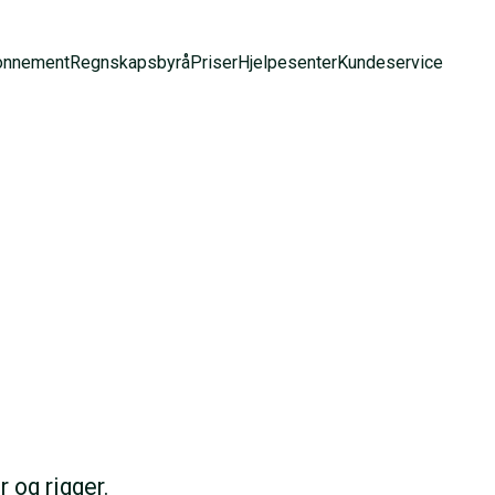
onnement
Regnskapsbyrå
Priser
Hjelpesenter
Kundeservice
r og rigger.