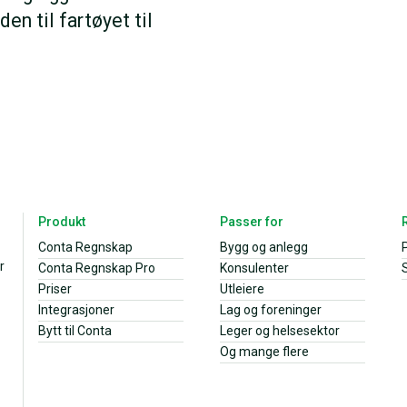
en til fartøyet til
Produkt
Passer for
Conta Regnskap
Bygg og anlegg
r
Conta Regnskap Pro
Konsulenter
S
Priser
Utleiere
Integrasjoner
Lag og foreninger
Bytt til Conta
Leger og helsesektor
Og mange flere