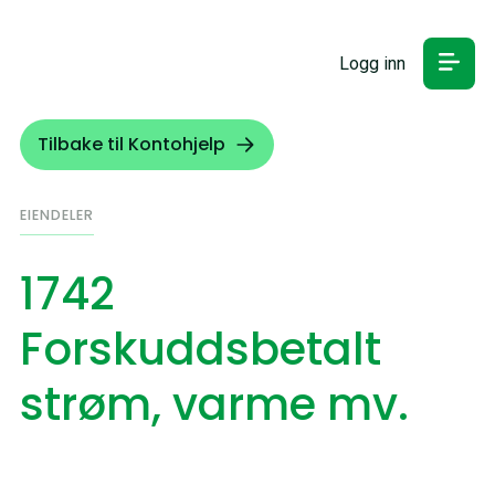
Logg inn
Tilbake til Kontohjelp
EIENDELER
1742
Forskuddsbetalt
strøm, varme mv.