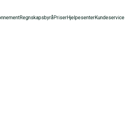
onnement
Regnskapsbyrå
Priser
Hjelpesenter
Kundeservice