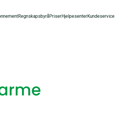
onnement
Regnskapsbyrå
Priser
Hjelpesenter
Kundeservice
varme