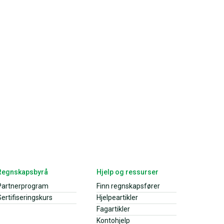
Regnskapsbyrå
Hjelp og ressurser
Partnerprogram
Finn regnskapsfører
ertifiseringskurs
Hjelpeartikler
Fagartikler
Kontohjelp