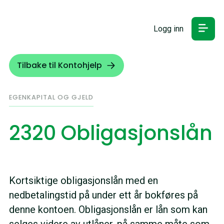
Logg inn
Tilbake til Kontohjelp
EGENKAPITAL OG GJELD
2320 Obligasjonslån
Kortsiktige obligasjonslån med en
nedbetalingstid på under ett år bokføres på
denne kontoen. Obligasjonslån er lån som kan
selges videre av utlåner, på samme måte som