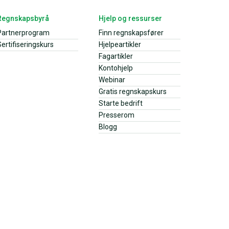
Regnskapsbyrå
Hjelp og ressurser
Partnerprogram
Finn regnskapsfører
ertifiseringskurs
Hjelpeartikler
Fagartikler
Kontohjelp
Webinar
Gratis regnskapskurs
Starte bedrift
Presserom
Blogg