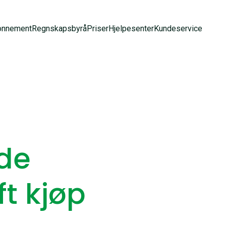
onnement
Regnskapsbyrå
Priser
Hjelpesenter
Kundeservice
de
t kjøp