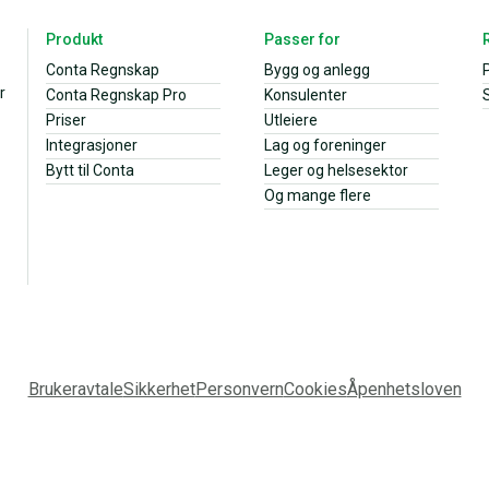
Produkt
Passer for
Conta Regnskap
Bygg og anlegg
r
Conta Regnskap Pro
Konsulenter
S
Priser
Utleiere
Integrasjoner
Lag og foreninger
Bytt til Conta
Leger og helsesektor
Og mange flere
Brukeravtale
Sikkerhet
Personvern
Cookies
Åpenhetsloven