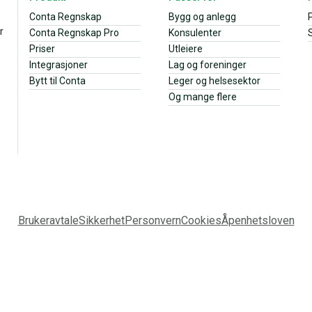
Conta Regnskap
Bygg og anlegg
r
Conta Regnskap Pro
Konsulenter
S
Priser
Utleiere
Integrasjoner
Lag og foreninger
Bytt til Conta
Leger og helsesektor
Og mange flere
Brukeravtale
Sikkerhet
Personvern
Cookies
Åpenhetsloven