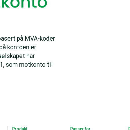
tkonto
basert på MVA-koder
 på kontoen er
selskapet har
1, som motkonto til
Produkt
Passer for