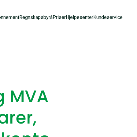
onnement
Regnskapsbyrå
Priser
Hjelpesenter
Kundeservice
ag MVA
arer,