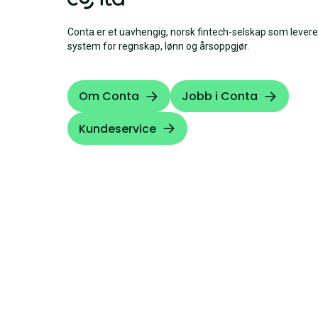
Conta er et uavhengig, norsk fintech-selskap som levere
system for regnskap, lønn og årsoppgjør.
Om Conta
Jobb i Conta
Kundeservice