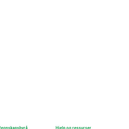
Regnskapsbyrå
Hjelp og ressurser