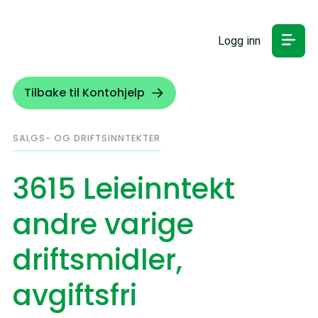
Logg inn
Tilbake til Kontohjelp
SALGS- OG DRIFTSINNTEKTER
3615 Leieinntekt
andre varige
driftsmidler,
avgiftsfri