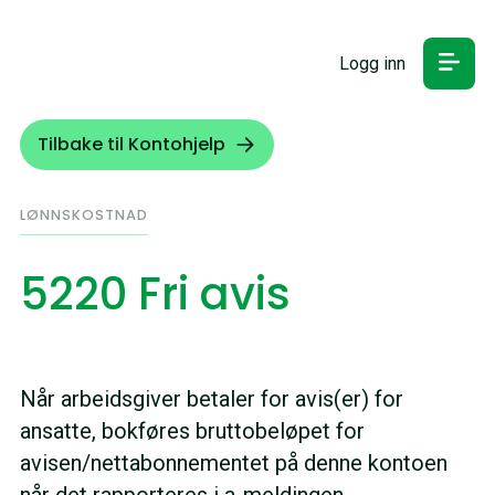
Logg inn
Tilbake til Kontohjelp
LØNNSKOSTNAD
5220 Fri avis
Når arbeidsgiver betaler for avis(er) for
ansatte, bokføres bruttobeløpet for
avisen/nettabonnementet på denne kontoen
når det rapporteres i a-meldingen.