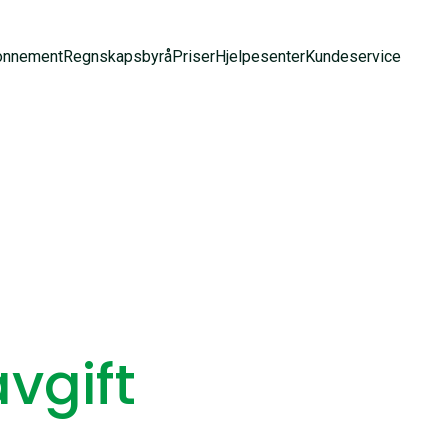
onnement
Regnskapsbyrå
Priser
Hjelpesenter
Kundeservice
vgift