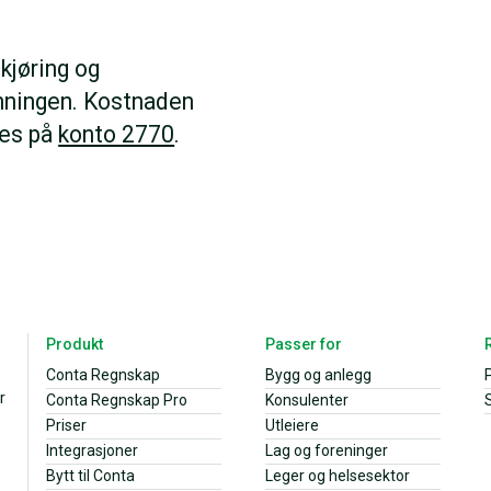
kjøring og
ningen. Kostnaden
res på
konto 2770
.
Produkt
Passer for
Conta Regnskap
Bygg og anlegg
r
Conta Regnskap Pro
Konsulenter
S
Priser
Utleiere
Integrasjoner
Lag og foreninger
Bytt til Conta
Leger og helsesektor