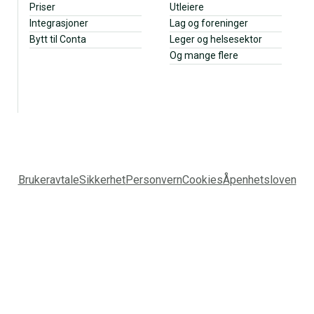
Priser
Utleiere
Integrasjoner
Lag og foreninger
Bytt til Conta
Leger og helsesektor
Og mange flere
Brukeravtale
Sikkerhet
Personvern
Cookies
Åpenhetsloven