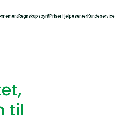
onnement
Regnskapsbyrå
Priser
Hjelpesenter
Kundeservice
et,
 til