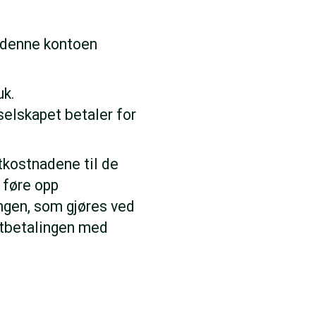
å denne kontoen
uk.
selskapet betaler for
tkostnadene til de
r føre opp
ngen, som gjøres ved
sutbetalingen med