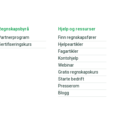
Regnskapsbyrå
Hjelp og ressurser
Partnerprogram
Finn regnskapsfører
ertifiseringskurs
Hjelpeartikler
Fagartikler
Kontohjelp
Webinar
Gratis regnskapskurs
Starte bedrift
Presserom
Blogg