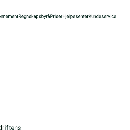
onnement
Regnskapsbyrå
Priser
Hjelpesenter
Kundeservice
driftens