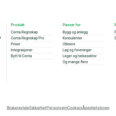
Produkt
Passer for
Conta Regnskap
Bygg og anlegg
r
Conta Regnskap Pro
Konsulenter
S
Priser
Utleiere
Integrasjoner
Lag og foreninger
Bytt til Conta
Leger og helsesektor
Og mange flere
Brukeravtale
Sikkerhet
Personvern
Cookies
Åpenhetsloven