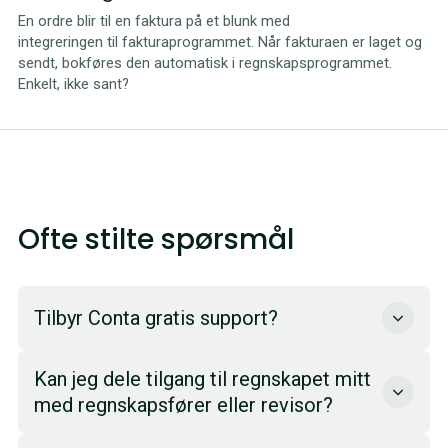
En ordre blir til en faktura på et blunk med
integreringen til fakturaprogrammet. Når fakturaen er laget og
sendt, bokføres den automatisk i regnskapsprogrammet.
Enkelt, ikke sant?
Ofte stilte spørsmål
Tilbyr Conta gratis support?
I Conta er support helt gratis. Smart-abonnement har
Kan jeg dele tilgang til regnskapet mitt
i tillegg support på telefon og chat. Vi har også et
med regnskapsfører eller revisor?
bibliotek av hjelpeartikler og arrangerer webinarer
som du kan melde deg på.
Du kan enkelt gi tilgang til regnskapsfører eller