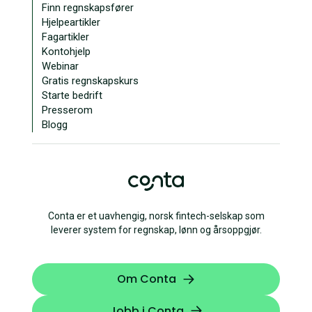
Finn regnskapsfører
Hjelpeartikler
Fagartikler
Kontohjelp
Webinar
Gratis regnskapskurs
Starte bedrift
Presserom
Blogg
Conta er et uavhengig, norsk fintech-selskap som
leverer system for regnskap, lønn og årsoppgjør.
Om Conta
Jobb i Conta