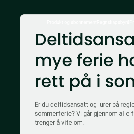
Produkt og abonnement
Regnskapsbyrå
Pr
Deltidsansa
mye ferie h
rett på i s
Er du deltidsansatt og lurer på regl
sommerferie? Vi går gjennom alle f
trenger å vite om.