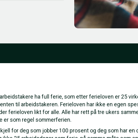
 arbeidstakere ha full ferie, som etter ferieloven er 25 vir
enten til arbeidstakeren. Ferieloven har ikke en egen spesi
der ferieloven likt for alle. Alle har rett på tre ukers sam
ie er som regel sommerferien.
orskjell for deg som jobber 100 prosent og deg som har en d