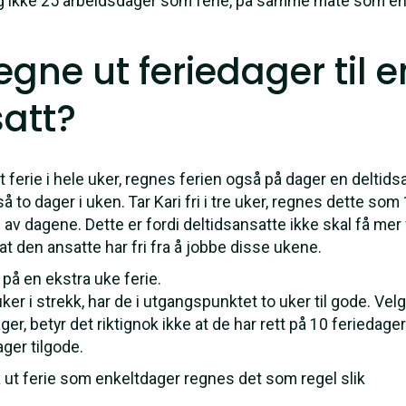
ig ikke 25 arbeidsdager som ferie, på samme måte som en 
gne ut feriedager til e
satt?
t ferie i hele uker, regnes ferien også på dager en deltidsan
så to dager i uken. Tar Kari fri i tre uker, regnes dette s
 av dagene. Dette er fordi deltidsansatte ikke skal få mer
 at den ansatte har fri fra å jobbe disse ukene.
 på en ekstra uke ferie.
 uker i strekk, har de i utgangspunktet to uker til gode. Velg
r, betyr det riktignok ikke at de har rett på 10 feriedage
ger tilgode.
ta ut ferie som enkeltdager regnes det som regel slik