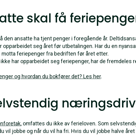
atte skal få feriepenge
å den ansatte ha tjent penger i foregående år. Deltidsansa
r opparbeidet seg året før utbetalingen. Har du en nyansatt
otta feriepenger fra bedriften før året etter.
ikke har opparbeidet seg feriepenger, har de fremdeles r
enger og hvordan du bokfører det? Les her
.
selvstendig næringsdri
onforetak
, omfattes du ikke av ferieloven. Som selvstend
u vil jobbe og når du vil ha fri. Hvis du vil jobbe halve året