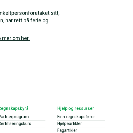
nkeltpersonforetaket sitt,
, har rett på ferie og
e mer om her.
Regnskapsbyrå
Hjelp og ressurser
Partnerprogram
Finn regnskapsfører
ertifiseringskurs
Hjelpeartikler
Fagartikler