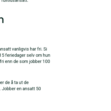
fulltidsansatt.
n
satt vanligvis har fri. Si
om 15 feriedager selv om hun
 fri enn de som jobber 100
er de å ta ut de
r. Jobber en ansatt 50