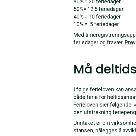
80% = 20 feriedager
50%= 12,5 feriedager
40% = 10 feriedager
10% = 5 feriedager
Med timeregistreringsappen
feriedager og fravær.
Prøv
Må deltids
I følge ferieloven kan ans
både ferie for heltidsansa
Ferieloven sier følgende: «
den utstrekning feriepeng
Unntaket er om virksomhet
stansen, pålegges å avvikl