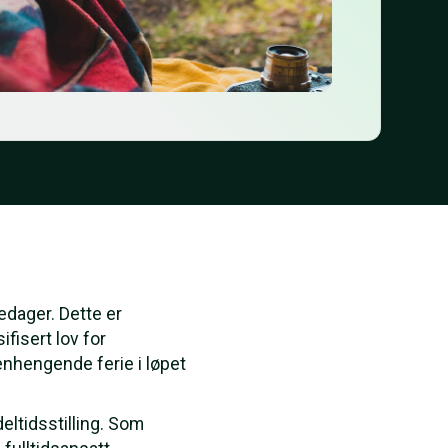
kedager. Dette er
fisert lov for
menhengende ferie i løpet
eltidsstilling. Som