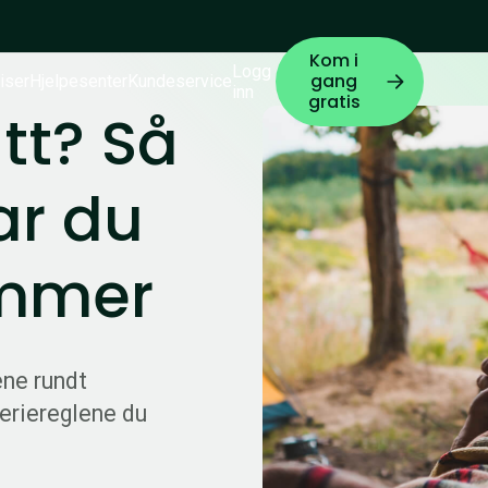
Kom i
Logg
gang
iser
Hjelpesenter
Kundeservice
inn
gratis
tt? Så
ar du
ommer
ene rundt
eriereglene du