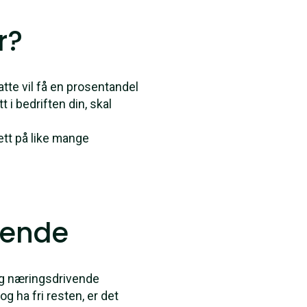
r?
tte vil få en prosentandel
 i bedriften din, skal
ett på like mange
vende
ig næringsdrivende
 og ha fri resten, er det