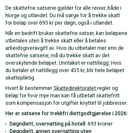
De skattefrie satsene gjelder for alle reiser, både i
Norge og utlandet. Du må sørge for å trekke skatt
for beløp over 693 kr per døgn, også i utlandet.
Når en bedrift bruker skattefrie satser, kan beløpene
utbetales uten å trekke skatt eller å betales
arbeidsgiveravgift av. Hvis du utbetaler mer enn de
skattefrie satsene, må du trekke skatt av det
overskytende beløpet. Unntaket er nattillegg: Hvis
du betaler et nattillegg over 435 kr, blir hele beløpet
skattepliktig.
Hvert år bestemmer
Skattedirektoratet
regler og
beløp for hvor mye man kan få utbetalt skattefritt
som kompensasjon for utgifter knyttet til jobbreiser.
Her er satsene for trekkfri diettgodtgjørelse i 2026:
Døgndiett, overnatting på hotell:
693 kroner
Døgndiett, annen overnatting uten