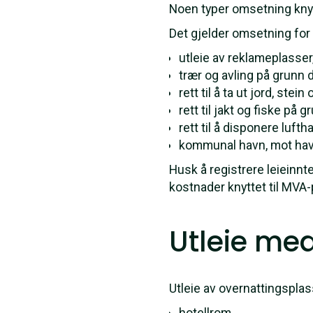
Noen typer omsetning knytt
Det gjelder omsetning for
utleie av reklameplasser,
trær og avling på grunn 
rett til å ta ut jord, ste
rett til jakt og fiske på g
rett til å disponere luft
kommunal havn, mot havn
Husk å registrere leieinnte
kostnader knyttet til MVA-p
Utleie me
Utleie av overnattingspla
hotellrom