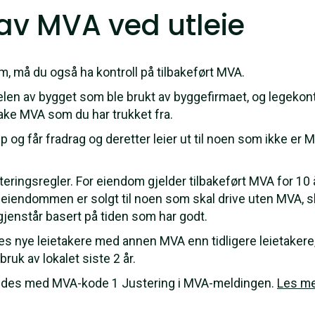
av MVA ved utleie
om, må du også ha kontroll på tilbakeført MVA.
len av bygget som ble brukt av byggefirmaet, og legekont
bake MVA som du har trukket fra.
p og får fradrag og deretter leier ut til noen som ikke er 
eringsregler. For eiendom gjelder tilbakeført MVA for 10 år
 eiendommen er solgt til noen som skal drive uten MVA, s
gjenstår basert på tiden som har godt.
es nye leietakere med annen MVA enn tidligere leietakere, 
ruk av lokalet siste 2 år.
ldes med MVA-kode 1 Justering i MVA-meldingen.
Les m