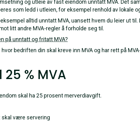
 omsetning og utleie av fast eiendom unntatt MVA. Det s
eres som ledd i utleien, for eksempel renhold av lokale o
r eksempel alltid unntatt MVA, uansett hvem du leier ut til. L
ot litt andre MVA-regler å forholde seg til.
en på unntatt og fritatt MVA?
hvor bedriften din skal kreve inn MVA og har rett på MVA
d 25 % MVA
eiendom skal ha 25 prosent merverdiavgift.
 skal være servering