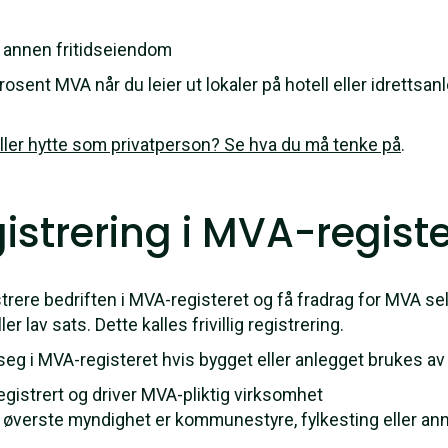
og annen fritidseiendom
prosent MVA når du leier ut lokaler på hotell eller idrettsa
eller hytte som privatperson? Se hva du må tenke på
.
egistrering i MVA-regist
istrere bedriften i MVA-registeret og få fradrag for MVA se
er lav sats. Dette kalles frivillig registrering.
re seg i MVA-registeret hvis bygget eller anlegget brukes av
gistrert og driver MVA-pliktig virksomhet
 øverste myndighet er kommunestyre, fylkesting eller annet