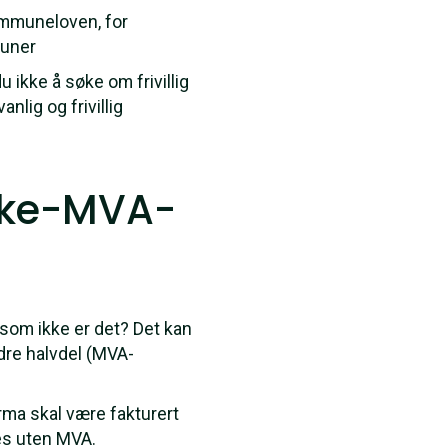
mmuneloven, for
muner
 ikke å søke om frivillig
nlig og frivillig
ikke-MVA-
 som ikke er det? Det kan
dre halvdel (MVA-
irma skal være fakturert
res uten MVA.