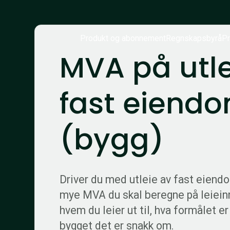
Produkt og abonnement
Regnskapsbyrå
Pr
MVA på utle
fast eiend
(bygg)
Driver du med utleie av fast eiend
mye MVA du skal beregne på leiein
hvem du leier ut til, hva formålet er
bygget det er snakk om.