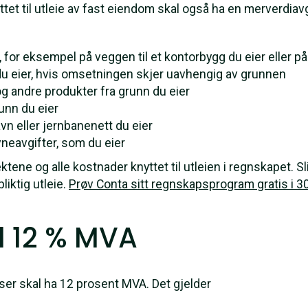
et til utleie av fast eiendom skal også ha en merverdiavg
 for eksempel på veggen til et kontorbygg du eier eller på 
du eier, hvis omsetningen skjer uavhengig av grunnen
in og andre produkter fra grunn du eier
runn du eier
havn eller jernbanenett du eier
eavgifter, som du eier
ktene og alle kostnader knyttet til utleien i regnskapet. Sl
liktig utleie.
Prøv Conta sitt regnskapsprogram gratis i 3
d 12 % MVA
sser skal ha 12 prosent MVA. Det gjelder