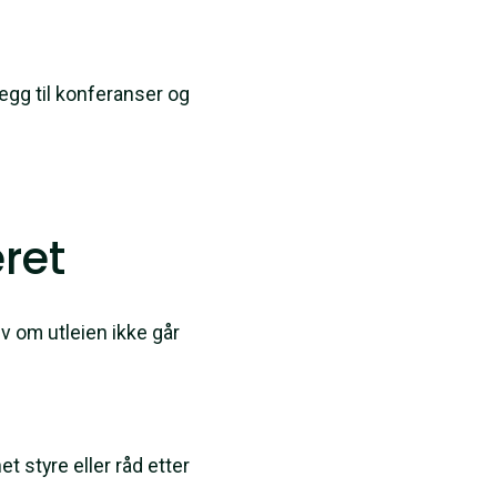
nlegg til konferanser og
eret
lv om utleien ikke går
 styre eller råd etter