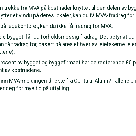
trekke fra MVA på kostnader knyttet til den delen av b
u bytter et vindu på deres lokaler, kan du få MVA-fradrag fo
 på legekontoret, kan du ikke få fradrag for MVA.
hele bygget, får du forholdsmessig fradrag. Det betyr at d
 få fradrag for, basert på arealet hver av leietakerne leie
ktene).
prosent av bygget og byggefirmaet har de resterende 80 
ent av kostnadene.
inn MVA-meldingen direkte fra Conta til Altinn? Tallene bl
 deg for mye tid på utfylling.