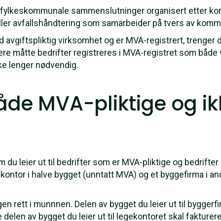
rfylkeskommunale sammenslutninger organisert etter ko
ler avfallshåndtering som samarbeider på tvers av kom
 avgiftspliktig virksomhet og er MVA-registrert, trenger du
igere måtte bedrifter registreres i MVA-registret som både va
kke lenger nødvendig.
 både MVA-pliktige og 
du leier ut til bedrifter som er MVA-pliktige og bedrifter
kontor i halve bygget (unntatt MVA) og et byggefirma i an
gen rett i munnnen. Delen av bygget du leier ut til byggerf
elen av bygget du leier ut til legekontoret skal fakture