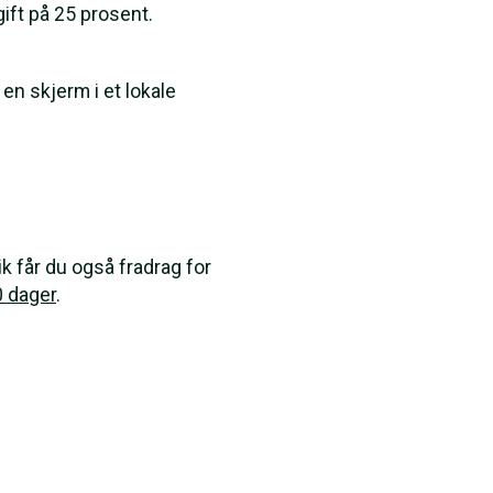
ift på 25 prosent.
en skjerm i et lokale
ik får du også fradrag for
0 dager
.