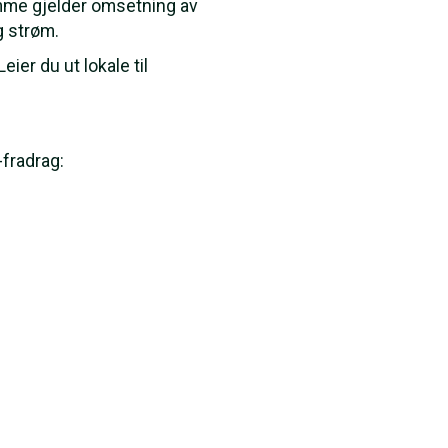
amme gjelder omsetning av
g strøm.
eier du ut lokale til
-fradrag: