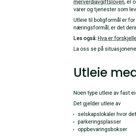
merverdiavgiftsloven
, er
varer og tjenester som lev
Utleie til boligformål er fo
næringsformål, er det derim
Les også:
Hva er forskjell
La oss se på situasjonene 
Utleie me
Noen type utleie av fast 
Det gjelder utleie av
selskapslokaler hvor det
parkeringsplasser
oppbevaringsbokser