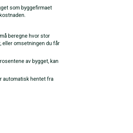
ygget som byggefirmaet
r kostnaden.
u må beregne hvor stor
r, eller omsetningen du får
prosentene av bygget, kan
ir automatisk hentet fra