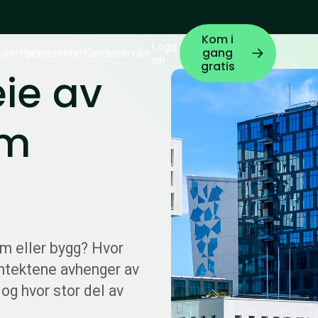
Kom i
Logg
gang
iser
Hjelpesenter
Kundeservice
inn
gratis
ie av
om
om eller bygg? Hvor
ntektene avhenger av
 og hvor stor del av