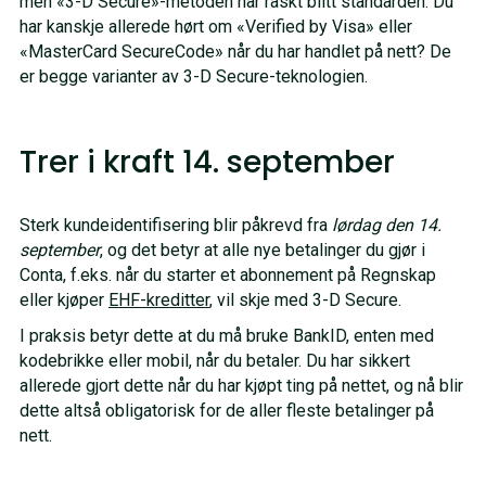
men «3-D Secure»-metoden har raskt blitt standarden. Du
har kanskje allerede hørt om «Verified by Visa» eller
«MasterCard SecureCode» når du har handlet på nett? De
er begge varianter av 3-D Secure-teknologien.
Trer i kraft 14. september
Sterk kundeidentifisering blir påkrevd fra
lørdag den 14.
september
, og det betyr at alle nye betalinger du gjør i
Conta, f.eks. når du starter et abonnement på Regnskap
eller kjøper
EHF-kreditter
, vil skje med 3-D Secure.
I praksis betyr dette at du må bruke BankID, enten med
kodebrikke eller mobil, når du betaler. Du har sikkert
allerede gjort dette når du har kjøpt ting på nettet, og nå blir
dette altså obligatorisk for de aller fleste betalinger på
nett.