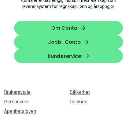
Conta er et uavhengig, norsk fintech-selskap som
leverer system for regnskap, lønn og årsoppgjør.
Om Conta
Jobb i Conta
Kundeservice
Brukeravtale
Sikkerhet
Personvern
Cookies
Åpenhetsloven