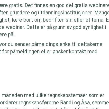
re gratis. Det finnes en god del gratis webinare
fter, gründere og utdanningsinstitusjoner. Mang
ighet, lære bort om bedriften sin eller et tema. 
e webinar. Dette er på grunn av god synlighet i
ere på.
vor du sender påmeldingslenke til deltakerne.
lt for påmeldingen eller ønsker kontakt med
r i måneden med ulike regnskapstemaer som er
r forklarer regnskapsførerne Randi og Åsa, samm