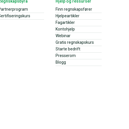
Regnskapsbyrå
Hjelp og ressurser
Partnerprogram
Finn regnskapsfører
ertifiseringskurs
Hjelpeartikler
Fagartikler
Kontohjelp
Webinar
Gratis regnskapskurs
Starte bedrift
Presserom
Blogg