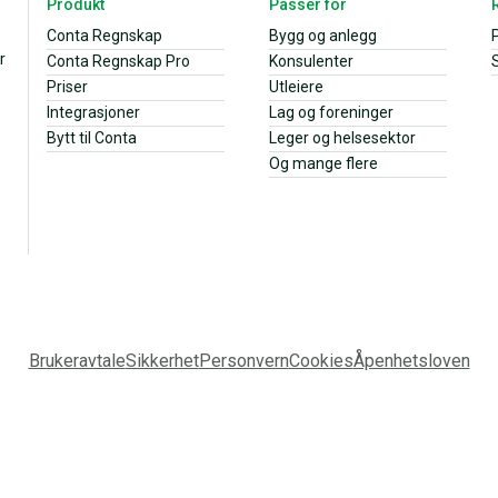
Produkt
Passer for
Conta Regnskap
Bygg og anlegg
r
Conta Regnskap Pro
Konsulenter
S
Priser
Utleiere
Integrasjoner
Lag og foreninger
Bytt til Conta
Leger og helsesektor
Og mange flere
Brukeravtale
Sikkerhet
Personvern
Cookies
Åpenhetsloven