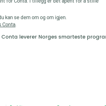
 for Conta. I tillegg er det åpent for å stille
at du kan se dem om og om igjen.
s Conta
.
 Conta leverer Norges smarteste progr