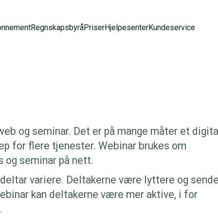
onnement
Regnskapsbyrå
Priser
Hjelpesenter
Kundeservice
eb og seminar. Det er på mange måter et digita
p for flere tjenester. Webinar brukes om
s og seminar på nett.
 deltar variere. Deltakerne være lyttere og send
ebinar kan deltakerne være mer aktive, i for
.