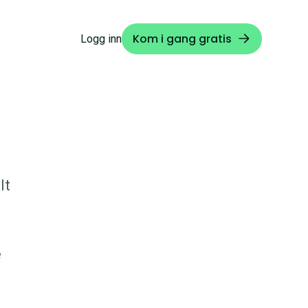
Kom i gang gratis
Logg inn
lt
e