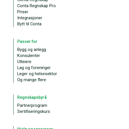
Conta Regnskap Pro
Priser
Integrasjoner
Bytt til Conta
Passer for
Bygg og anlegg
Konsulenter
Utleiere
Lag og foreninger
Leger og helsesektor
Og mange flere
Regnskapsbyrå
Partnerprogram
Sertifiseringskurs
Hjelp og ressurser