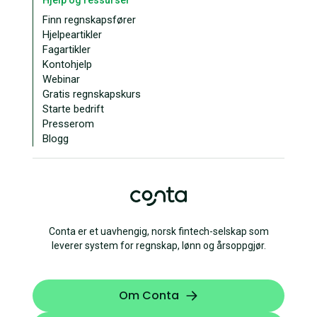
Finn regnskapsfører
Hjelpeartikler
Fagartikler
Kontohjelp
Webinar
Gratis regnskapskurs
Starte bedrift
Presserom
Blogg
Conta er et uavhengig, norsk fintech-selskap som
leverer system for regnskap, lønn og årsoppgjør.
Om Conta