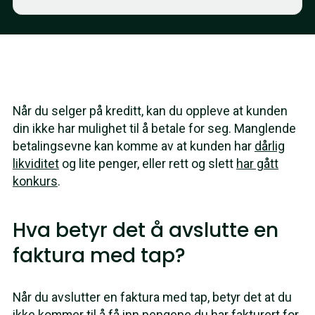
Når du selger på kreditt, kan du oppleve at kunden
din ikke har mulighet til å betale for seg. Manglende
betalingsevne kan komme av at kunden har
dårlig
likviditet
og lite penger, eller rett og slett
har gått
konkurs
.
Hva betyr det å avslutte en
faktura med tap?
Når du avslutter en faktura med tap, betyr det at du
ikke kommer til å få inn pengene du har fakturert for.