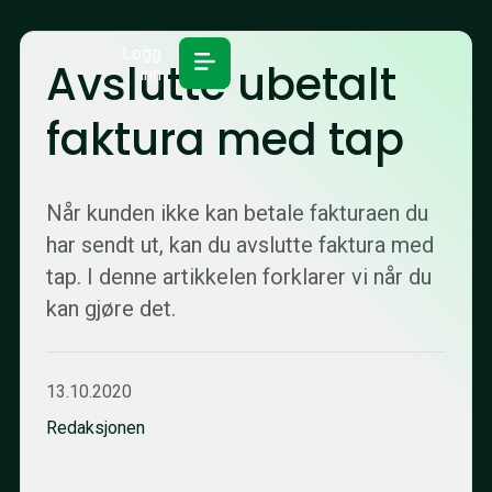
Logg
Avslutte ubetalt
inn
faktura med tap
Når kunden ikke kan betale fakturaen du
har sendt ut, kan du avslutte faktura med
tap. I denne artikkelen forklarer vi når du
kan gjøre det.
13.10.2020
Redaksjonen