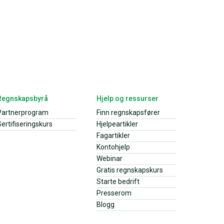
Regnskapsbyrå
Hjelp og ressurser
Partnerprogram
Finn regnskapsfører
ertifiseringskurs
Hjelpeartikler
Fagartikler
Kontohjelp
Webinar
Gratis regnskapskurs
Starte bedrift
Presserom
Blogg