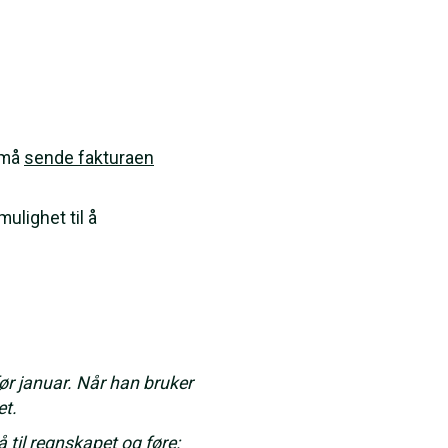
s må
sende fakturaen
mulighet til å
r januar. Når han bruker
et.
 til regnskapet og føre: