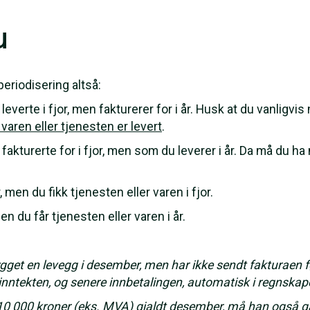
u
eriodisering altså:
leverte i fjor, men fakturerer for i år. Husk at du vanligvi
varen eller tjenesten er levert
.
fakturerte for i fjor, men som du leverer i år. Da må du ha 
r, men du fikk tjenesten eller varen i fjor.
men du får tjenesten eller varen i år.
et en levegg i desember, men har ikke sendt fakturaen fø
inntekten, og senere innbetalingen, automatisk i regnskap
 10 000 kroner (eks. MVA) gjaldt desember, må han også gå