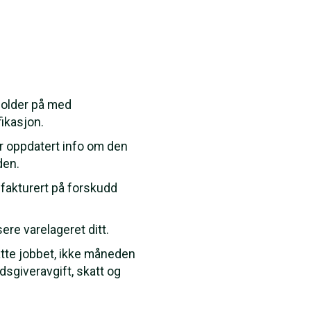
holder på med
ikasjon.
ar oppdatert info om den
den.
fakturert på forskudd
ere varelageret ditt.
atte jobbet, ikke måneden
dsgiveravgift, skatt og