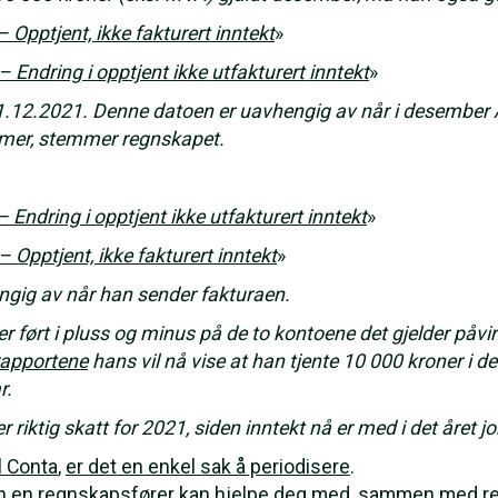
 Opptjent, ikke fakturert inntekt
»
 Endring i opptjent ikke utfakturert inntekt
»
31.12.2021. Denne datoen er uavhengig av når i desembe
mer, stemmer regnskapet.
 Endring i opptjent ikke utfakturert inntekt
»
 Opptjent, ikke fakturert inntekt
»
gig av når han sender fakturaen.
ført i pluss og minus på de to kontoene det gjelder påvirke
rapportene
hans vil nå vise at han tjente 10 000 kroner i 
r.
 riktig skatt for 2021, siden inntekt nå er med i det året jo
l Conta
,
er det en enkel sak å periodisere
.
en en regnskapsfører kan hjelpe deg med, sammen med re