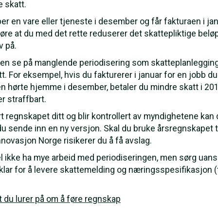
te skatt.
r en vare eller tjeneste i desember og får fakturaen i janua
re at du med det rette reduserer det skattepliktige beløpet
v på.
aten se på manglende periodisering som skatteplanlegging,
att. For eksempel, hvis du fakturerer i januar for en jobb 
ten hørte hjemme i desember, betaler du mindre skatt i 201
er straffbart.
rt regnskapet ditt og blir kontrollert av myndighetene kan 
 sende inn en ny versjon. Skal du bruke årsregnskapet til 
nnovasjon Norge risikerer du å få avslag.
l ikke ha mye arbeid med periodiseringen, men sørg uanse
er klar for å levere skattemelding og næringsspesifikasjon
t du lurer på om å føre regnskap