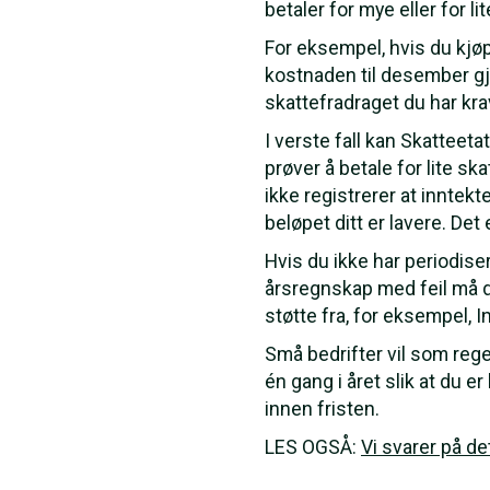
betaler for mye eller for li
For eksempel, hvis du kjøpe
kostnaden til desember gjø
skattefradraget du har kra
I verste fall kan Skatteet
prøver å betale for lite sk
ikke registrerer at inntek
beløpet ditt er lavere. Det 
Hvis du ikke har periodise
årsregnskap med feil må du
støtte fra, for eksempel, I
Små bedrifter vil som rege
én gang i året slik at du 
innen fristen.
LES OGSÅ:
Vi svarer på de