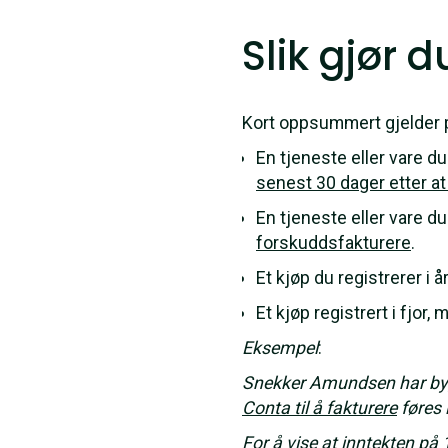
Slik gjør d
Kort oppsummert gjelder p
En tjeneste eller vare du 
senest 30 dager etter at 
En tjeneste eller vare du 
forskuddsfakturere
.
Et kjøp du registrerer i å
Et kjøp registrert i fjor, 
Eksempel
:
Snekker Amundsen har bygg
Conta til å fakturere
føres 
For å vise at inntekten på