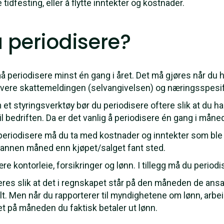
 tidfesting, eller å flytte inntekter og kostnader.
 periodisere?
å periodisere minst én gang i året. Det må gjøres når du 
levere skattemeldingen (selvangivelsen) og næringsspesif
t styringsverktøy bør du periodisere oftere slik at du h
 bedriften. Da er det vanlig å periodisere én gang i måne
periodisere må du ta med kostnader og inntekter som ble 
en annen måned enn kjøpet/salget fant sted.
 kontorleie, forsikringer og lønn. I tillegg må du periodis
seres slik at det i regnskapet står på den måneden de ans
alt. Men når du rapporterer til myndighetene om lønn, arbei
t på måneden du faktisk betaler ut lønn.