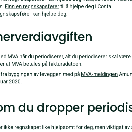
en.
Finn en regnskapsfører
til å hjelpe deg i Conta.
gnskapsfører kan hjelpe deg
.
 merverdiavgiften
med MVA når du periodiserer, alt du periodiserer skal være 
er at MVA betales på fakturadatoen.
-en fra byggingen av leveggen med på
MVA-meldingen
Amund
uar 2020.
 om du dropper periodi
r ikke regnskapet like hjelpsomt for deg, men viktigst av al