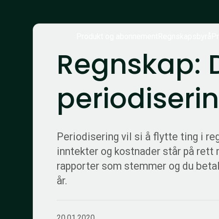
Produkt og abonnement
Regnskapsbyrå
Pr
Regnskap: D
periodiseri
Periodisering vil si å flytte ting i r
inntekter og kostnader står på rett
rapporter som stemmer og du betale
år.
20.01.2020