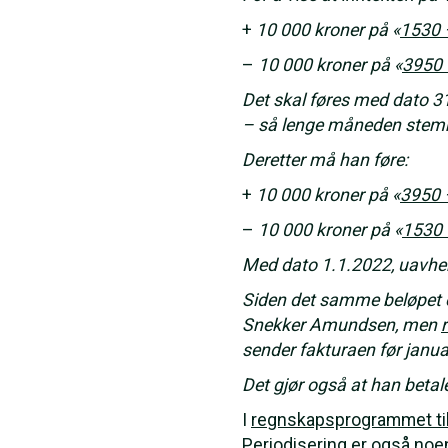
+
10 000 kroner på «
1530 –
–
10 000 kroner på «
3950 –
Det skal føres med dato 
– så lenge måneden stem
Deretter må han føre:
+
10 000 kroner på «
3950 –
–
10 000 kroner på «
1530 –
Med dato 1.1.2022, uavhen
Siden det samme beløpet er 
Snekker Amundsen, men
sender fakturaen før janua
Det gjør også at han betaler
I
regnskapsprogrammet ti
Periodisering er også no