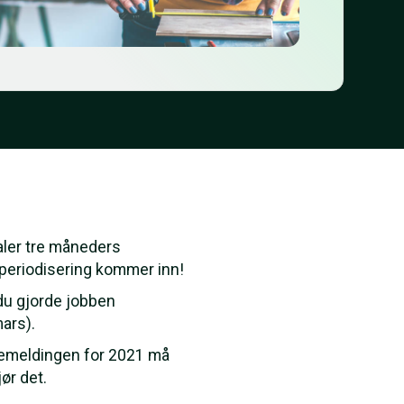
taler tre måneders
r periodisering kommer inn!
 du gjorde jobben
ars).
ttemeldingen for 2021 må
ør det.