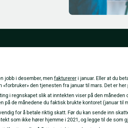
r en jobb i desember, men
fakturerer
i januar. Eller at du be
 «forbruker» den tjenesten fra januar til mars. Det er he
te ting i regnskapet slik at inntekten viser på den måneden
n på de månedene du faktisk brukte kontoret (januar til m
endig for å betale riktig skatt. Før du kan sende inn ska
tekt som ikke hører hjemme i 2021, og legge til de som gj