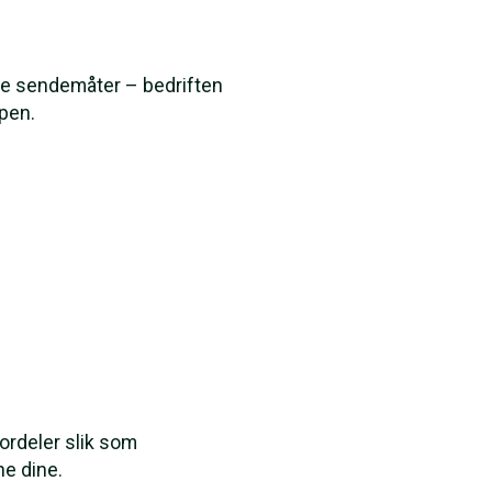
ske sendemåter – bedriften
pen.
ordeler slik som
ne dine.