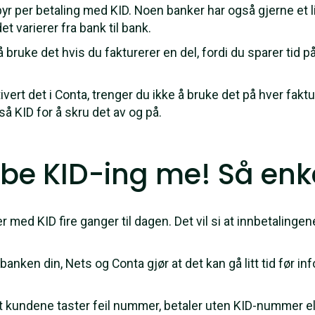
gebyr per betaling med KID. Noen banker har også gjerne et 
t varierer fra bank til bank.
 bruke det hvis du fakturerer en del, fordi du sparer tid 
vert det i Conta, trenger du ikke å bruke det på hver faktur
å KID for å skru det av og på.
be KID-ing me! Så enke
r med KID fire ganger til dagen. Det vil si at innbetalinge
anken din, Nets og Conta gjør at det kan gå litt tid før i
 kundene taster feil nummer, betaler uten KID-nummer elle