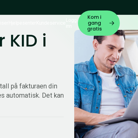
Kom i
Logg
gang
iser
Hjelpesenter
Kundeservice
inn
gratis
 KID i
 tall på fakturaen din
es automatisk. Det kan