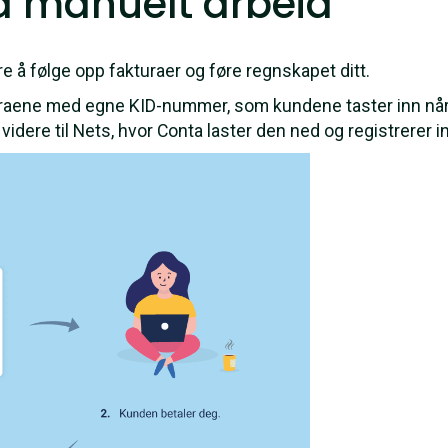
på manuelt arbeid
re å følge opp fakturaer og føre regnskapet ditt.
uraene med egne KID-nummer, som kundene taster inn når
idere til Nets, hvor Conta laster den ned og registrerer i