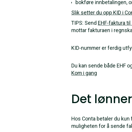
bokføre innbetalingen, o
Slik setter du opp KID i Co
TIPS: Send
EHF-faktura til
mottar fakturaen i regns
KID-nummer er ferdig utfy
Du kan sende både EHF og 
Kom i gang
Det lønner
Hos Conta betaler du kun 
muligheten for å sende fa