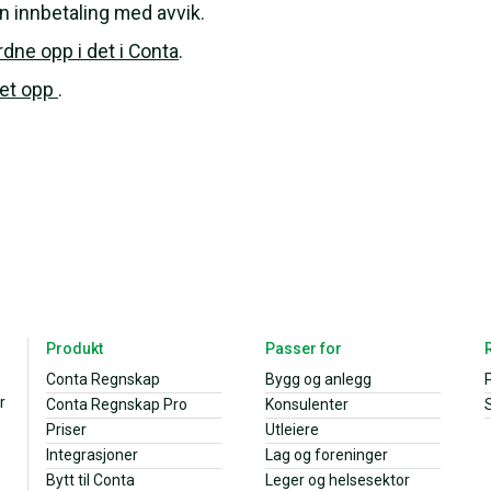
 en innbetaling med avvik.
rdne opp i det i Conta
.
det opp
.
Produkt
Passer for
Conta Regnskap
Bygg og anlegg
r
Conta Regnskap Pro
Konsulenter
S
Priser
Utleiere
Integrasjoner
Lag og foreninger
Bytt til Conta
Leger og helsesektor