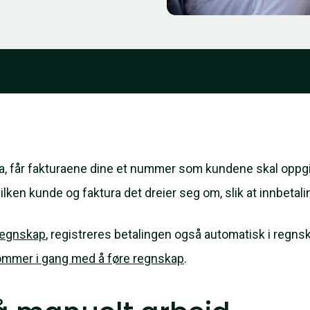
ta, får fakturaene dine et nummer som kundene skal oppgi
lken kunde og faktura det dreier seg om, slik at innbetal
 regnskap
, registreres betalingen også automatisk i regns
mmer i gang med å føre regnskap
.