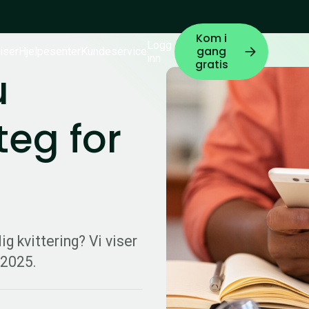
Kom i
Logg
gang
iser
Hjelpesenter
Kundeservice
inn
gratis
u
teg for
ig kvittering? Vi viser
 2025.