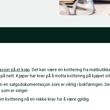
asjon på et kjøp
. Det kan være en kvittering fra matbutikke
 på nett. Kjøper har krav på å motta kvittering på kjøpet sit
gen en salgsdokumentasjon som er viktig i bokføringen. De
g som er selger.
n kvittering nå en rekke krav for å være gyldig.