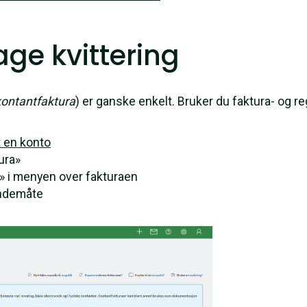
ge kvittering
kontantfaktura
) er ganske enkelt. Bruker du faktura- og 
t en konto
tura»
» i menyen over fakturaen
endemåte