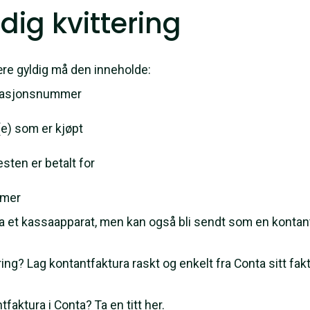
ldig kvittering
være gyldig må den inneholde:
isasjonsnummer
(e) som er kjøpt
sten er betalt for
mmer
a et kassaapparat, men kan også bli sendt som en kontant
ering? Lag kontantfaktura raskt og enkelt fra Conta sitt f
faktura i Conta? Ta en titt her
.