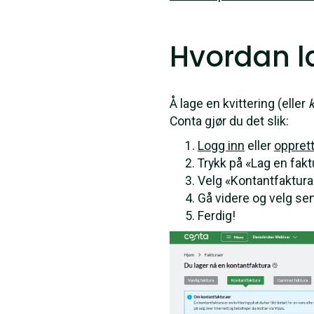
Hvordan la
Å lage en kvittering (eller
Conta gjør du det slik:
Logg inn
eller
oppret
Trykk på «Lag en fak
Velg «Kontantfaktura
Gå videre og velg s
Ferdig!