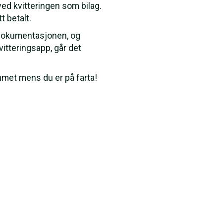
ved kvitteringen som bilag.
t betalt.
ar dokumentasjonen, og
itteringsapp, går det
mmet mens du er på farta!