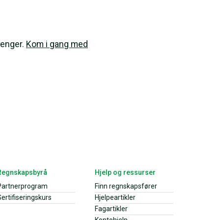
penger.
Kom i gang med
Regnskapsbyrå
Hjelp og ressurser
Partnerprogram
Finn regnskapsfører
ertifiseringskurs
Hjelpeartikler
Fagartikler
Kontohjelp