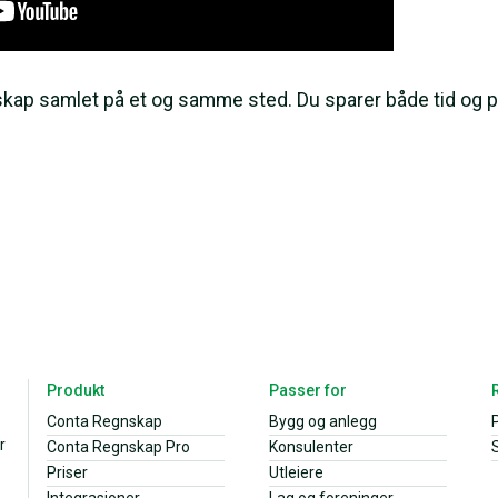
nskap samlet på et og samme sted. Du sparer både tid og 
Produkt
Passer for
Conta Regnskap
Bygg og anlegg
r
Conta Regnskap Pro
Konsulenter
S
Priser
Utleiere
Integrasjoner
Lag og foreninger