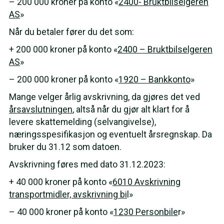
– 200 000 kroner på konto «
2400- Bruktbilselgeren
AS
»
Når du betaler fører du det som:
+ 200 000 kroner på konto «
2400 – Bruktbilselgeren
AS
»
– 200 000 kroner på konto «
1920 – Bankkonto
»
Mange velger årlig avskrivning, da gjøres det ved
årsavslutningen
, altså når du gjør alt klart for å
levere skattemelding (selvangivelse),
næringsspesifikasjon og eventuelt årsregnskap. Da
bruker du 31.12 som datoen.
Avskrivning føres med dato 31.12.2023:
+ 40 000 kroner på konto «
6010 Avskrivning
transportmidler, avskrivning bi
l»
– 40 000 kroner på konto «
1230 Personbile
r»