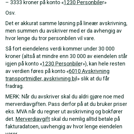
– 3333 kroner på konto «
1230 Personbile
r»
Osv.
Det er akkurat samme løsning på lineær avskrivning,
men summen du avskriver med er da avhengig av
hvor lenge du tror personbilen vil vare.
Så fort eiendelens verdi kommer under 30 000
kroner (altså at mindre enn 30 000 av eiendelen står
igjen på konto «
1230 Personbile
r»), kan hele resten
av verdien føres på konto «
6010 Avskrivning
transportmidler, avskrivning bi
l» slik at du får
fradrag.
MERK: Når du avskriver skal du aldri gjøre noe med
merverdiavgiften. Pass derfor på at du bruker priser
eks. MVA når du regner ut avskrivning og bokfører
det.
Merverdiavgift
skal du nemlig alltid betale på
fakturadatoen, uavhengig av hvor lenge eiendelen
varer.