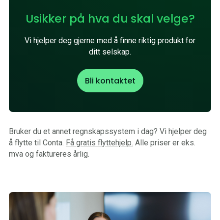
Usikker på hva du skal velge?
Vi hjelper deg gjerne med å finne riktig produkt for
ditt selskap.
Bli kontaktet
Bruker du et annet regnskapssystem i dag? Vi hjelper deg
å flytte til Conta.
Få gratis flyttehjelp.
Alle priser er eks.
mva og faktureres årlig.