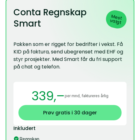
Conta Regnskap
Mest
valgt
Smart
Pakken som er rigget for bedrifter i vekst. Få
KID på faktura, send ubegrenset med EHF og
styr prosjekter. Med Smart får du fri support
på chat og telefon.
339,–
per mnd, faktureres årlig
Prøv gratis i 30 dager
Inkludert
Regnskap