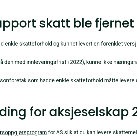
port skatt ble fjernet 
ed enkle skatteforhold og kunnet levert en forenklet ve
så den med innleveringsfrist i 2022), kunne ikke næringsr
ersonforetak som hadde enkle skatteforhold måtte levere 
ding for aksjeselskap 
 årsoppgjørsprogram
for AS slik at du kan levere skattemel