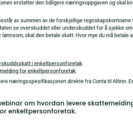
jonen erstatter den tidligere næringsoppgaven og skal 
estår av summen av de forskjellige regnskapskontoene ti
aten se overskuddet eller underskuddet for å sjekke om 
 er lønnsom, skal den betale skatt. Hvor mye du må betale 
orskuddsskatt i enkeltpersonforetak
.
emelding for enkeltpersonforetak
.
re næringsspesifikasjonen direkte fra Conta til Altinn. 
 webinar om hvordan levere skattemeldin
r enkeltpersonforetak.