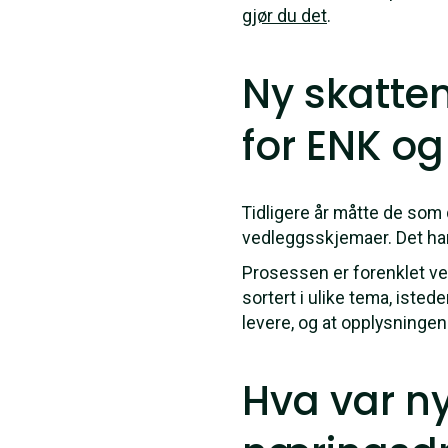
gjør du det
.
Ny skatte
for ENK og
Tidligere år måtte de som
vedleggsskjemaer. Det har 
Prosessen er forenklet ved
sortert i ulike tema, isted
levere, og at opplysningene
Hva var ny