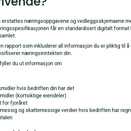
rivende?
en erstattes næringsoppgavene og vedleggsskjemaene m
ingsspesifikasjonen får en standardisert digitalt forma
 samlet.
rapport som inkluderer all informasjon du er pliktig til å 
sifiserer næringsinntekten din.
fyller du ut informasjon om
midler hvis bedriften din har det
idler (kortsiktige eiendeler)
for fjoråret
smessig og skattemessige verdier hvis bedriften har regn
talen