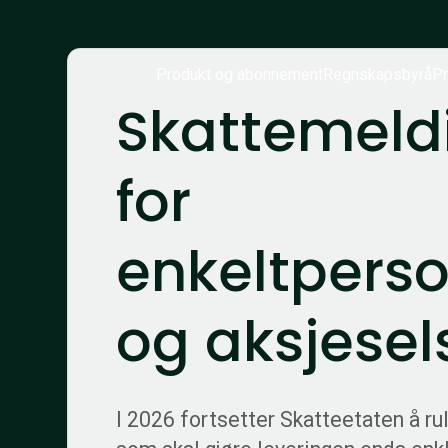
Produkt og abonnement
Regnskapsbyrå
Pr
Skattemeld
for
enkeltperso
og aksjese
I 2026 fortsetter Skatteetaten å ru