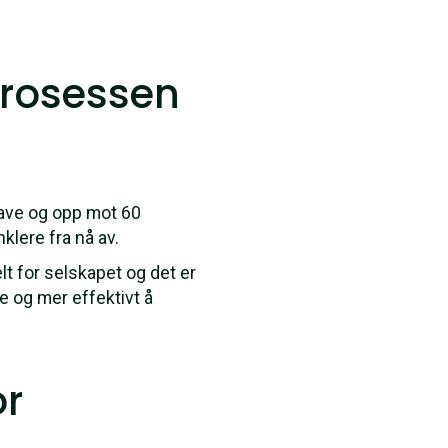
prosessen
gave og opp mot 60
klere fra nå av.
lt for selskapet og det er
re og mer effektivt å
or