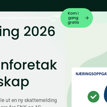
Kom i
Logg
gang
iser
Hjelpesenter
Kundeservice
inn
gratis
ing 2026
nforetak
lskap
lle ut en ny skattemelding