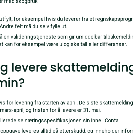
ver med skogbruk
utfylt, for eksempel hvis du leverer fra et regnskapsprog
Andre felt må du selv fylle ut.
 en valideringstjeneste som gir umiddelbar tilbakemeldin
et kan for eksempel være ulogiske tall eller differanser.
eg levere skattemeldin
 min?
is for levering fra starten av april. De siste skattemeld
rs-april, og fristen for å levere er 31. mai.
llerede se næringsspesifikasjonen sin inne i Conta.
ppgave leveres alltid på etterskudd, og inneholder info