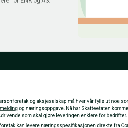
lere for ENK og AS.
personforetak og aksjeselskap må hver vår fylle ut noe 
emelding
og næringsoppgave. Nå har Skatteetaten komme
drivende som skal gjøre leveringen enklere for bedrifter
oretak kan levere næringsspesifikasjonen direkte fra Cont