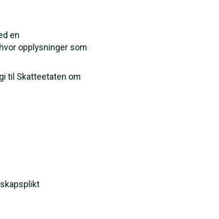
ed en
t hvor opplysninger som
gi til Skatteetaten om
skapsplikt