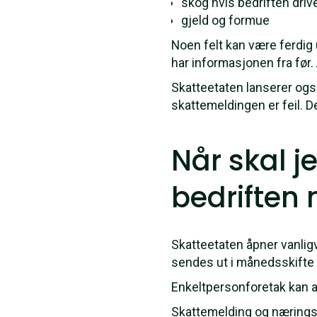
skog hvis bedriften dri
gjeld og formue
Noen felt kan være ferdig 
har informasjonen fra før. 
Skatteetaten lanserer også
skattemeldingen er feil. D
Når skal j
bedriften
Skatteetaten åpner vanligv
sendes ut i månedsskifte ma
Enkeltpersonforetak kan a
Skattemelding og næringso