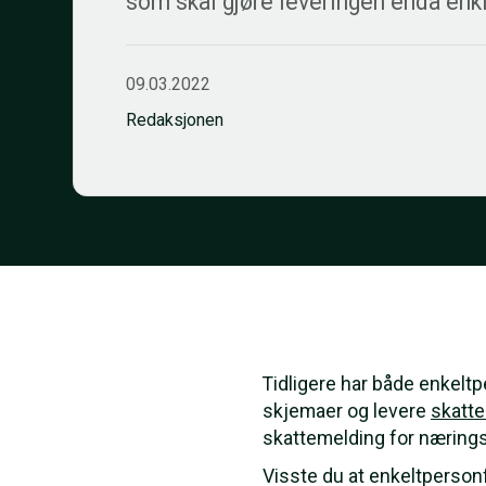
som skal gjøre leveringen enda enk
09.03.2022
Redaksjonen
Tidligere har både enkelt
skjemaer og levere
skatt
skattemelding for nærings
Visste du at enkeltpersonf