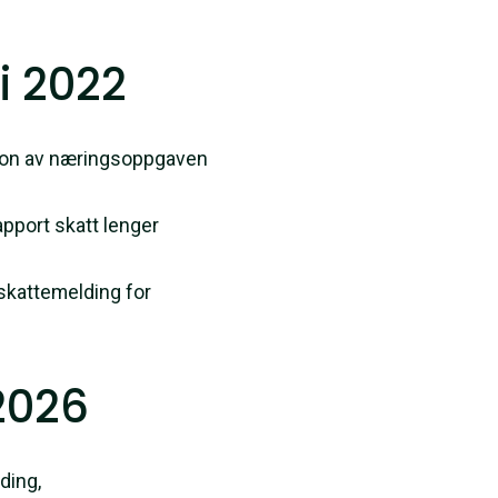
i 2022
rsjon av næringsoppgaven
apport skatt lenger
skattemelding for
2026
ding,