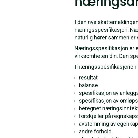
næringsd
I den nye skattemelding
næringsspesifikasjon. Nær
naturlig hører sammen er
Næringsspesifikasjon er en 
virksomheten din. Den spe
I næringsspesifikasjonen 
resultat
balanse
spesifikasjon av anleggs
spesifikasjon av omløpsm
beregnet næringsinntekt 
forskjeller på regnskap
avstemming av egenkapi
andre forhold