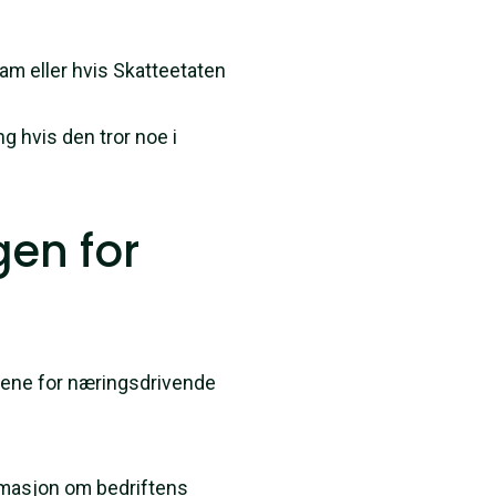
ram eller hvis Skatteetaten
g hvis den tror noe i
gen for
ingene for næringsdrivende
rmasjon om bedriftens