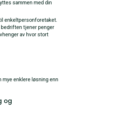
knyttes sammen med din
l enkeltpersonforetaket.
bedriften tjener penger
avhenger av hvor stort
En mye enklere løsning enn
g og