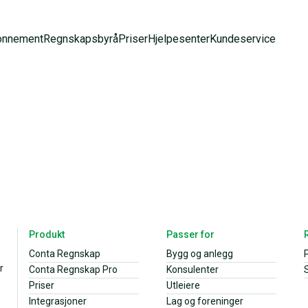
onnement
Regnskapsbyrå
Priser
Hjelpesenter
Kundeservice
Produkt
Passer for
Conta Regnskap
Bygg og anlegg
r
Conta Regnskap Pro
Konsulenter
S
Priser
Utleiere
Integrasjoner
Lag og foreninger