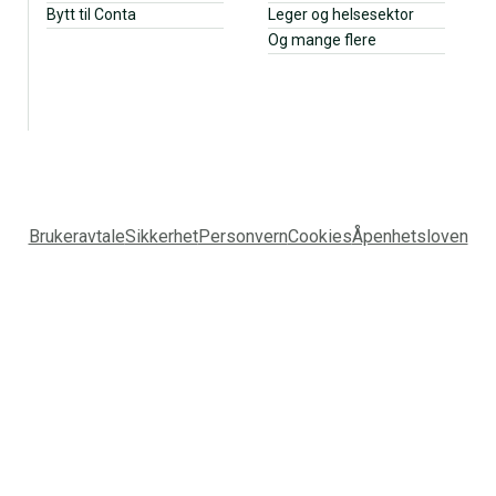
Bytt til Conta
Leger og helsesektor
Og mange flere
Brukeravtale
Sikkerhet
Personvern
Cookies
Åpenhetsloven