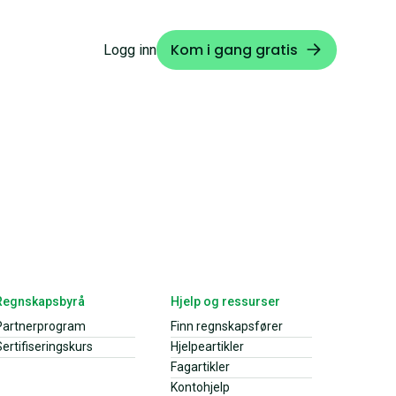
Kom i gang gratis
Logg inn
Regnskapsbyrå
Hjelp og ressurser
Partnerprogram
Finn regnskapsfører
ertifiseringskurs
Hjelpeartikler
Fagartikler
Kontohjelp