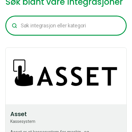
Søk blant våre integrasjoner
Asset
Kassesystem
Asset er et kassasystem for maskin- og