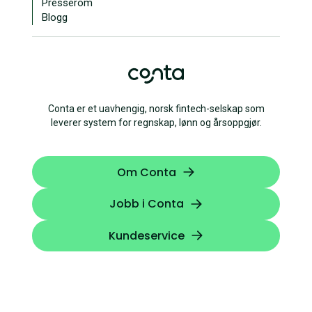
Presserom
Blogg
Conta er et uavhengig, norsk fintech-selskap som
leverer system for regnskap, lønn og årsoppgjør.
Om Conta
Jobb i Conta
Kundeservice