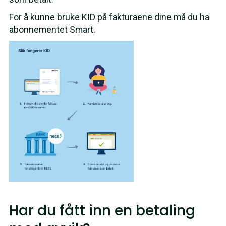
For å kunne bruke KID på fakturaene dine må du ha
abonnementet Smart.
Har du fått inn en betaling