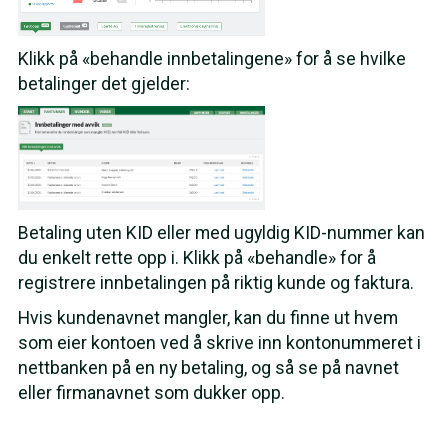
Klikk på «behandle innbetalingene» for å se hvilke
betalinger det gjelder:
Betaling uten KID eller med ugyldig KID-nummer kan
du enkelt rette opp i. Klikk på «behandle» for å
registrere innbetalingen på riktig kunde og faktura.
Hvis kundenavnet mangler, kan du finne ut hvem
som eier kontoen ved å skrive inn kontonummeret i
nettbanken på en ny betaling, og så se på navnet
eller firmanavnet som dukker opp.