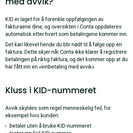
med avvik?
KID er laget for å forenkle oppfølgingen av
fakturaene dine, og oversikten i Conta oppdateres
automatisk etter hvert som betalingene kommer inn.
Det kan likevel hende du blir nødt til å følge opp en
faktura. Dette skjer når Conta ikke klarer å registrere
betalingen på riktig faktura, og det kommer opp at du
har fått inn en «innbetaling med avvik».
Kluss i KID-nummeret
Avvik skyldes som regel menneskelig feil, for
eksempel hvis kunden:
betaler uten å bruke KID-nummeret