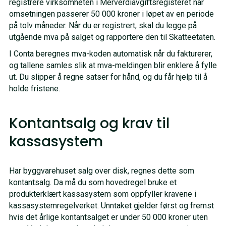
registrere virksomheten i Merverdiavgiftsregisteret når
omsetningen passerer 50 000 kroner i løpet av en periode
på tolv måneder. Når du er registrert, skal du legge på
utgående mva på salget og rapportere den til Skatteetaten.
I Conta beregnes mva-koden automatisk når du fakturerer,
og tallene samles slik at mva-meldingen blir enklere å fylle
ut. Du slipper å regne satser for hånd, og du får hjelp til å
holde fristene.
Kontantsalg og krav til
kassasystem
Har byggvarehuset salg over disk, regnes dette som
kontantsalg. Da må du som hovedregel bruke et
produkterklært kassasystem som oppfyller kravene i
kassasystemregelverket. Unntaket gjelder først og fremst
hvis det årlige kontantsalget er under 50 000 kroner uten