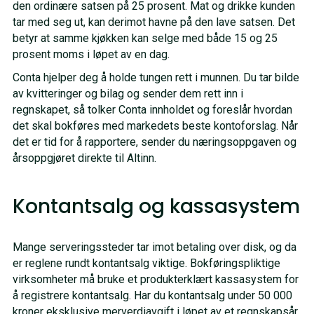
den ordinære satsen på 25 prosent. Mat og drikke kunden
tar med seg ut, kan derimot havne på den lave satsen. Det
betyr at samme kjøkken kan selge med både 15 og 25
prosent moms i løpet av en dag.
Conta hjelper deg å holde tungen rett i munnen. Du tar bilde
av kvitteringer og bilag og sender dem rett inn i
regnskapet, så tolker Conta innholdet og foreslår hvordan
det skal bokføres med markedets beste kontoforslag. Når
det er tid for å rapportere, sender du næringsoppgaven og
årsoppgjøret direkte til Altinn.
Kontantsalg og kassasystem
Mange serveringssteder tar imot betaling over disk, og da
er reglene rundt kontantsalg viktige. Bokføringspliktige
virksomheter må bruke et produkterklært kassasystem for
å registrere kontantsalg. Har du kontantsalg under 50 000
kroner eksklusive merverdiavgift i løpet av et regnskapsår,