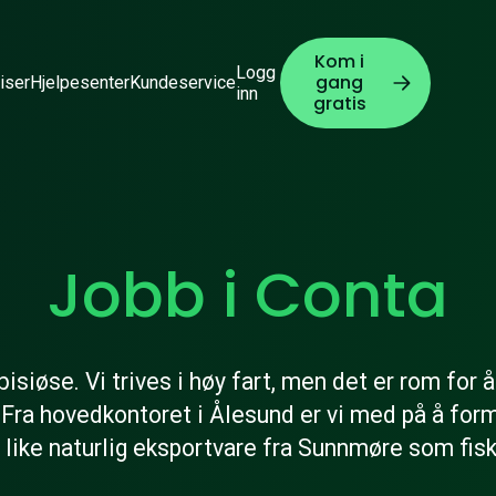
Kom i
Logg
gang
iser
Hjelpesenter
Kundeservice
inn
gratis
Jobb i Conta
bisiøse. Vi trives i høy fart, men det er rom for 
Fra hovedkontoret i Ålesund er vi med på å form
n like naturlig eksportvare fra Sunnmøre som fisk