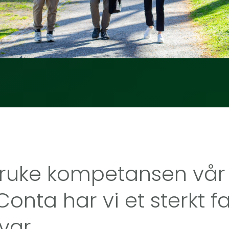
år bruke kompetansen v
 Conta har vi et sterkt 
var.