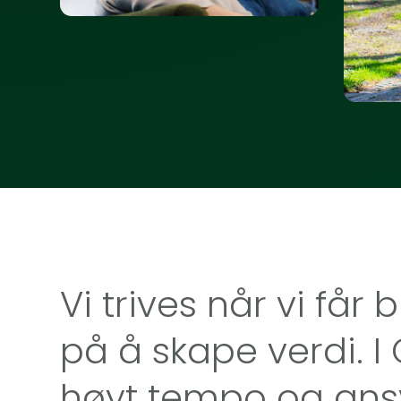
Vi trives når vi f
på å skape verdi. I
høyt tempo og ans