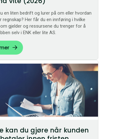
å vite (2026)
du en liten bedrift og lurer på om eller hvordan
r regnskap? Her får du en innføring i hvilke
som gjelder og ressursene du trenger for å
obben selv i ENK eller lite AS.
 mer
e kan du gjøre når kunden
 betaler innen fristen