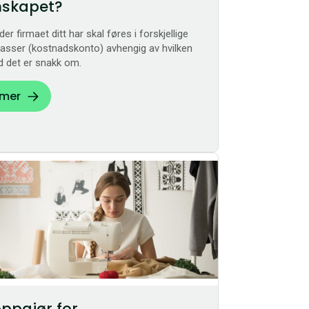
nskapet?
er firmaet ditt har skal føres i forskjellige
asser (kostnadskonto) avhengig av hvilken
d det er snakk om.
 mer
ppgjør for