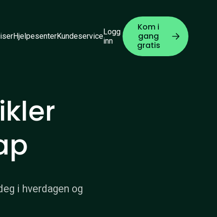
Kom i
Logg
gang
iser
Hjelpesenter
Kundeservice
inn
gratis
ikler
ap
deg i hverdagen og