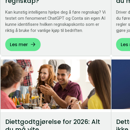
regnskap?
du m
Kan kunstig intelligens hjelpe deg å føre regnskap? Vi
Driver 
testet om fenomenet ChatGPT og Conta sin egen AI
du føre
kunne identifisere hvilken regnskapskonto som er
regler 
riktig å bruke for vanlige kjøp til bedriften.
gjøre j
Les mer
Les
Diettgodtgjørelse for 2026: Alt
Dett
du må vite
ikke