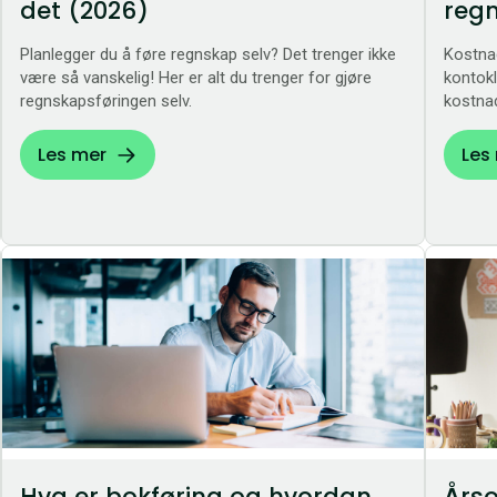
det (2026)
reg
Planlegger du å føre regnskap selv? Det trenger ikke
Kostnad
være så vanskelig! Her er alt du trenger for gjøre
kontokl
regnskapsføringen selv.
kostna
Les mer
Les
Hva er bokføring og hvordan
Årso