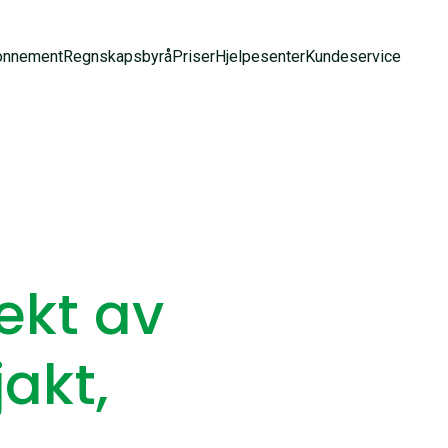
onnement
Regnskapsbyrå
Priser
Hjelpesenter
Kundeservice
ekt av
jakt,