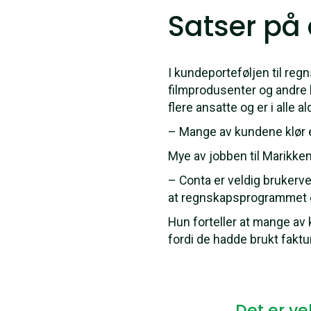
Satser på 
I kundeporteføljen til re
filmprodusenter og andre 
flere ansatte og er i alle 
– Mange av kundene klør e
Mye av jobben til Marikken
– Conta er veldig brukerven
at regnskapsprogrammet er 
Hun forteller at mange av 
fordi de hadde brukt fakt
Det er ve