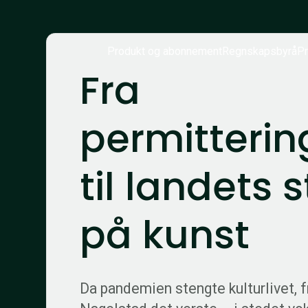
Produkt og abonnement
Regnskapsbyrå
Pr
Fra
permitterin
til landets 
på kunst
Da pandemien stengte kulturlivet, 