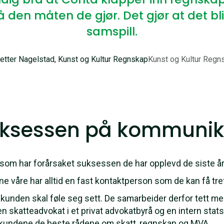
å den måten de gjør. Det gjør at det blir
samspill.
etter Nagelstad, Kunst og Kultur Regnskap
Kunst og Kultur Regn
uksessen på kommunik
a som har forårsaket suksessen de har opplevd de siste å
våre har alltid en fast kontaktperson som de kan få tref
t kunden skal føle seg sett. De samarbeider derfor tett m
n skatteadvokat i et privat advokatbyrå og en intern statsa
i kundene de beste rådene om skatt, regnskap og MVA.