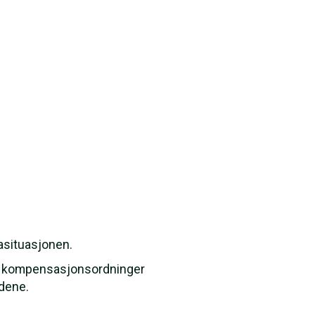
nasituasjonen.
fra kompensasjonsordninger
ndene.