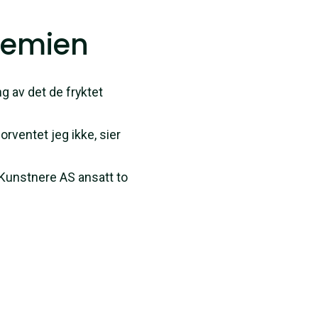
demien
ng av det de fryktet
orventet jeg ikke, sier
 Kunstnere AS ansatt to