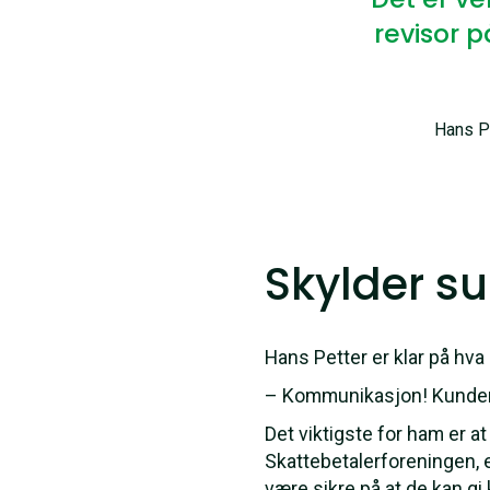
revisor p
Hans P
Skylder s
Hans Petter er klar på hv
– Kommunikasjon! Kundene 
Det viktigste for ham er a
Skattebetalerforeningen, e
være sikre på at de kan g