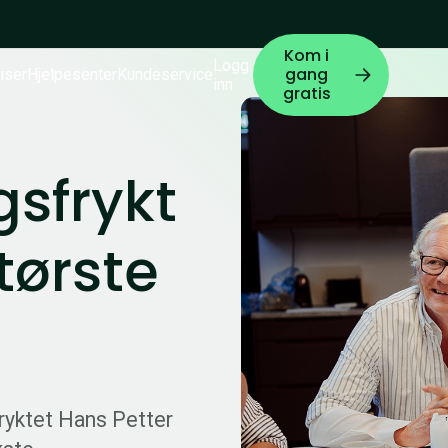
Kom i
Logg
gang
iser
Hjelpesenter
Kundeservice
inn
gratis
gsfrykt
største
fryktet Hans Petter