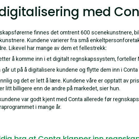
digitalisering med Co
gnskapsførerne finnes det omtrent 600 scenekunstnere, bil
kunstnere. Kundene varierer fra små enkeltpersonforetak
aldre. Likevel har mange av dem et fellestrekk:
tter å komme inn i et digitalt regnskapssystem, forteller
 går ut på å digitalisere kundene og flytte dem inn i Con
nlig og det er lett å lære. Kundene våre er opptatt av pris
litt billigere enn de andre på markedet, sier hun.
kundene var godt kjent med Conta allerede før regnskapsf
uraprogrammet i mange år.
ldig bra at Conta klapper inn regnska