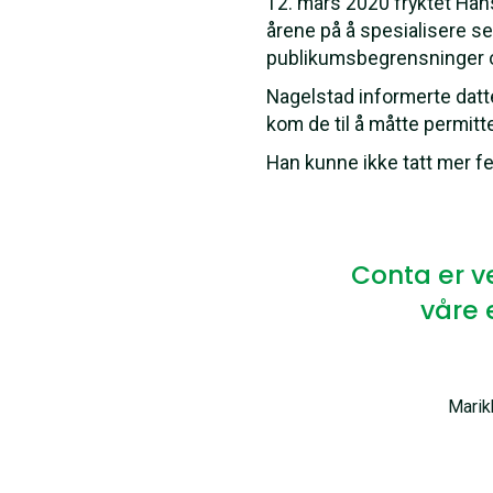
12. mars 2020 fryktet Hans
årene på å spesialisere s
publikumsbegrensninger o
Nagelstad informerte datte
kom de til å måtte permitte
Han kunne ikke tatt mer fe
Conta er v
våre e
Marik