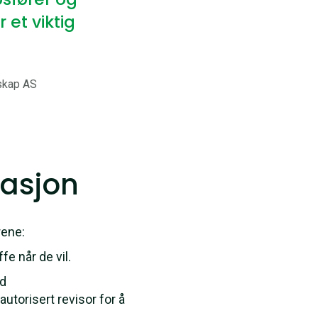
 et viktig
skap AS
asjon
rene:
fe når de vil.
ed
utorisert revisor for å