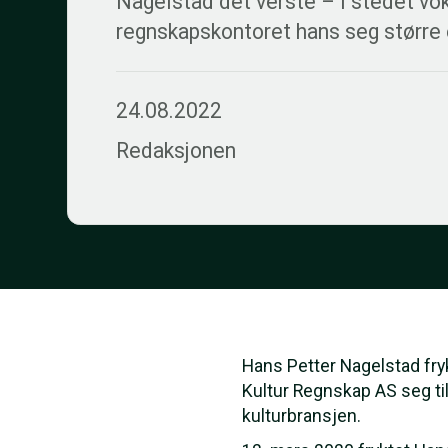
Nagelstad det verste – i stedet vo
regnskapskontoret hans seg større
24.08.2022
Redaksjonen
Hans Petter Nagelstad fry
Kultur Regnskap AS seg t
kulturbransjen.