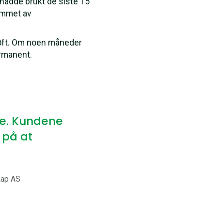
 hadde brukt de siste 15
rammet av
 tøft. Om noen måneder
permanent.
re. Kundene
s på at
kap AS