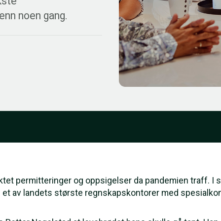
kste
 enn noen gang.
ktet permitteringer og oppsigelser da pandemien traff. I 
il et av landets største regnskapskontorer med spesialk