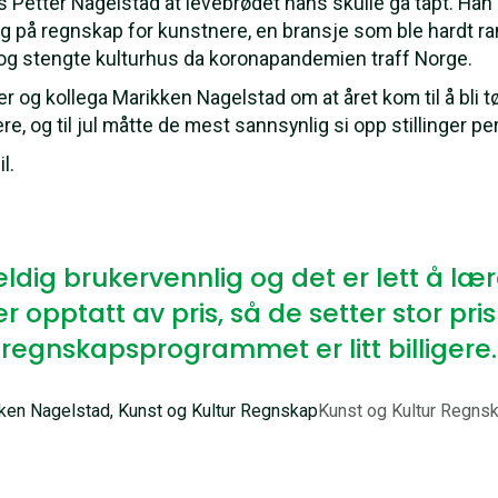
 Petter Nagelstad at levebrødet hans skulle gå tapt. Han
eg på regnskap for kunstnere, en bransje som ble hardt 
g stengte kulturhus da koronapandemien traff Norge.
r og kollega Marikken Nagelstad om at året kom til å bli
re, og til jul måtte de mest sannsynlig si opp stillinger 
il.
eldig brukervennlig og det er lett å læ
r opptatt av pris, så de setter stor pri
regnskapsprogrammet er litt billigere.
ken Nagelstad, Kunst og Kultur Regnskap
Kunst og Kultur Regns