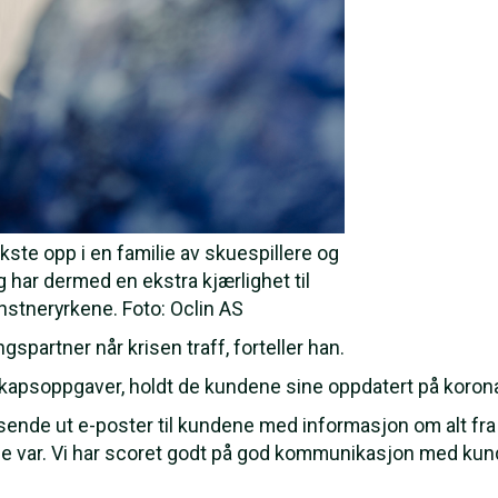
ste opp i en familie av skuespillere og
 har dermed en ekstra kjærlighet til
stneryrkene. Foto: Oclin AS
gspartner når krisen traff, forteller han.
gnskapsoppgaver, holdt de kundene sine oppdatert på koro
 sende ut e-poster til kundene med informasjon om alt 
ene var. Vi har scoret godt på god kommunikasjon med ku