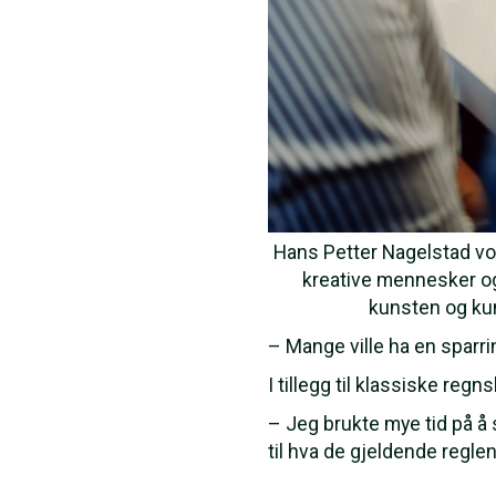
Hans Petter Nagelstad vok
kreative mennesker og
kunsten og kun
– Mange ville ha en sparrin
I tillegg til klassiske re
– Jeg brukte mye tid på å
til hva de gjeldende regl