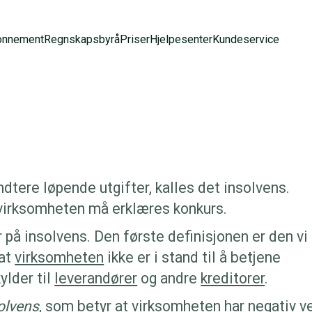
onnement
Regnskapsbyrå
Priser
Hjelpesenter
Kundeservice
ndtere løpende utgifter, kalles det insolvens.
 virksomheten må erklæres konkurs.
 på insolvens. Den første definisjonen er den vi
 at
virksomheten
ikke er i stand til å betjene
ylder til
leverandører
og andre
kreditorer
.
olvens
, som betyr at virksomheten har negativ v