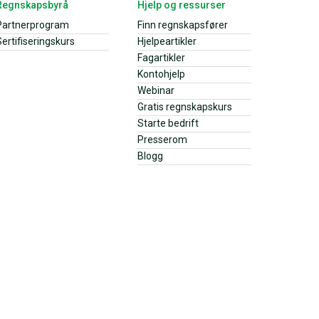
Regnskapsbyrå
Hjelp og ressurser
Partnerprogram
Finn regnskapsfører
ertifiseringskurs
Hjelpeartikler
Fagartikler
Kontohjelp
Webinar
Gratis regnskapskurs
Starte bedrift
Presserom
Blogg