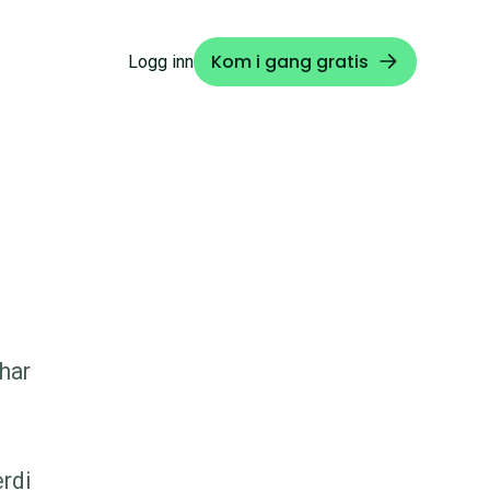
Kom i gang gratis
Logg inn
 har
erdi