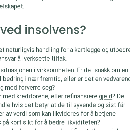
selskapet.
ved insolvens?
t naturligvis handling for å kartlegge og utbedr
ansvar å iverksette tiltak.
situasjonen i virksomheten. Er det snakk om en
l bedring i nær fremtid, eller er det en vedvaren
 og med forverre seg?
r med kreditorene, eller refinansiere
gjeld
? De
andle hvis det betyr at de til syvende og sist får
er av verdi som kan likvideres for å betjene
på kort sikt for å bedre likviditeten?