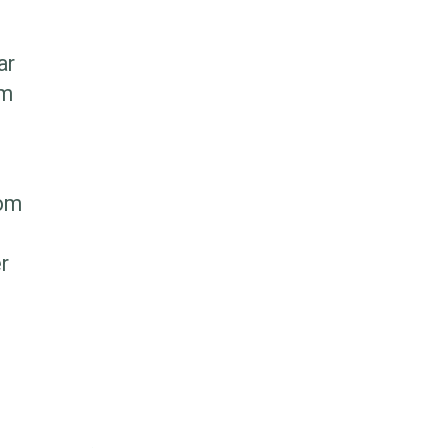
ar
om
som
er