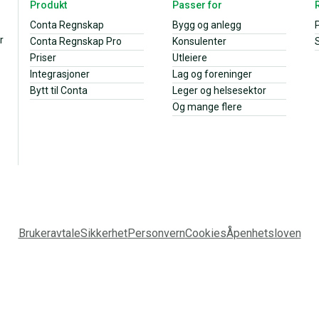
Produkt
Passer for
Conta Regnskap
Bygg og anlegg
r
Conta Regnskap Pro
Konsulenter
S
Priser
Utleiere
Integrasjoner
Lag og foreninger
Bytt til Conta
Leger og helsesektor
Og mange flere
Brukeravtale
Sikkerhet
Personvern
Cookies
Åpenhetsloven