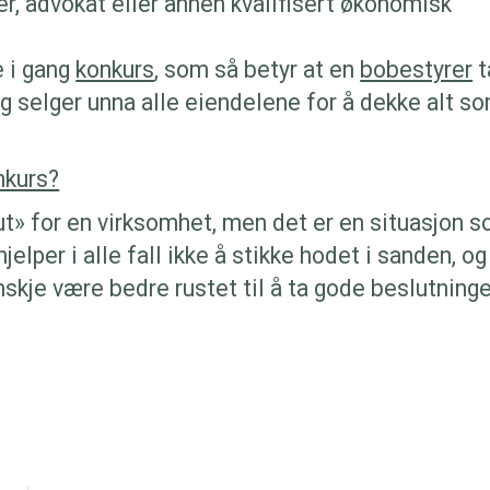
r, advokat eller annen kvalifisert økonomisk
e i gang
konkurs
, som så betyr at en
bobestyrer
t
g selger unna alle eiendelene for å dekke alt s
nkurs?
ut» for en virksomhet, men det er en situasjon 
lper i alle fall ikke å stikke hodet i sanden, og
anskje være bedre rustet til å ta gode beslutning