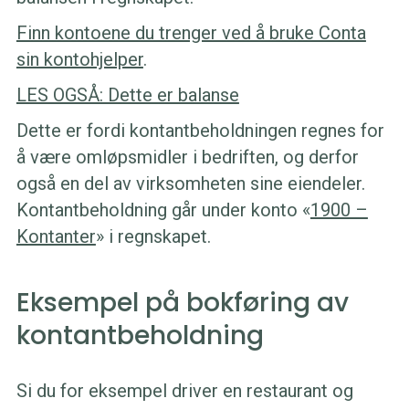
Finn kontoene du trenger ved å bruke Conta
sin kontohjelper
.
LES OGSÅ: Dette er balanse
Dette er fordi kontantbeholdningen regnes for
å være omløpsmidler i bedriften, og derfor
også en del av virksomheten sine eiendeler.
Kontantbeholdning går under konto «
1900 –
Kontanter
» i regnskapet.
Eksempel på bokføring av
kontantbeholdning
Si du for eksempel driver en restaurant og