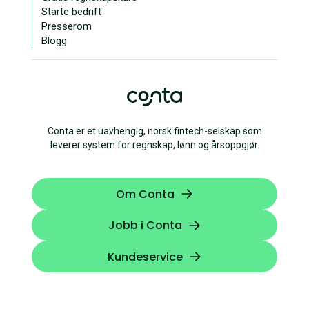
Starte bedrift
Presserom
Blogg
Conta er et uavhengig, norsk fintech-selskap som
leverer system for regnskap, lønn og årsoppgjør.
Om Conta
Jobb i Conta
Kundeservice