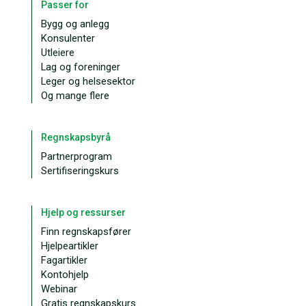
Passer for
Bygg og anlegg
Konsulenter
Utleiere
Lag og foreninger
Leger og helsesektor
Og mange flere
Regnskapsbyrå
Partnerprogram
Sertifiseringskurs
Hjelp og ressurser
Finn regnskapsfører
Hjelpeartikler
Fagartikler
Kontohjelp
Webinar
Gratis regnskapskurs