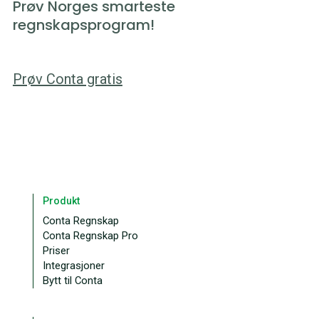
Prøv Norges smarteste
regnskapsprogram!
Prøv Conta gratis
Produkt
Conta Regnskap
Conta Regnskap Pro
Priser
Integrasjoner
Bytt til Conta