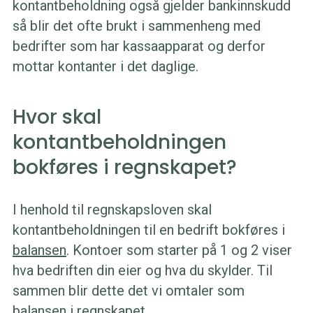
kontantbeholdning også gjelder bankinnskudd
så blir det ofte brukt i sammenheng med
bedrifter som har kassaapparat og derfor
mottar kontanter i det daglige.
Hvor skal
kontantbeholdningen
bokføres i regnskapet?
I henhold til regnskapsloven skal
kontantbeholdningen til en bedrift bokføres i
balansen
. Kontoer som starter på 1 og 2 viser
hva bedriften din eier og hva du skylder. Til
sammen blir dette det vi omtaler som
balansen i regnskapet.